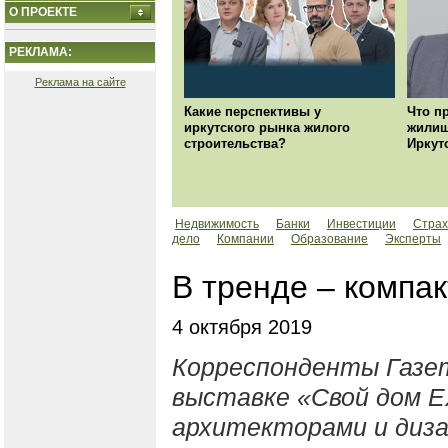
О ПРОЕКТЕ
РЕКЛАМА:
Реклама на сайте
Какие перспективы у
Что п
иркутского рынка жилого
жилищ
строительства?
Иркут
Недвижимость
Банки
Инвестиции
Страх
дело
Компании
Образование
Эксперты
В тренде – компак
4 октября 2019
Корреспонденты Газе
выставке «Свой дом
E
архитекторами и диза