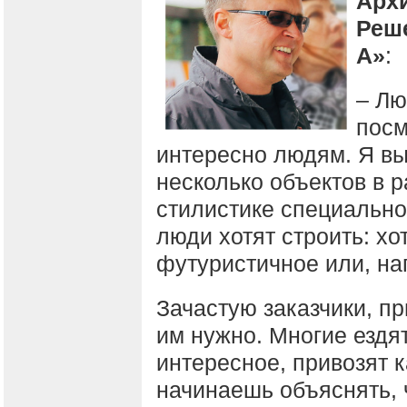
Арх
Реш
А»
:
– Л
посм
интересно людям. Я в
несколько объектов в 
стилистике специально
люди хотят строить: хо
футуристичное или, н
Зачастую заказчики, пр
им нужно. Многие ездят
интересное, привозят к
начинаешь объяснять, 