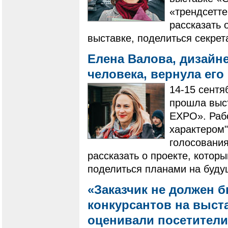
«трендсетт
рассказать 
выставке, поделиться секрет
Елена Валова, дизайн
человека, вернула его
14-15 сентя
прошла выс
EXPO». Раб
характером"
голосовани
рассказать о проекте, котор
поделиться планами на буду
«Заказчик не должен 
конкурсантов на выст
оценивали посетител