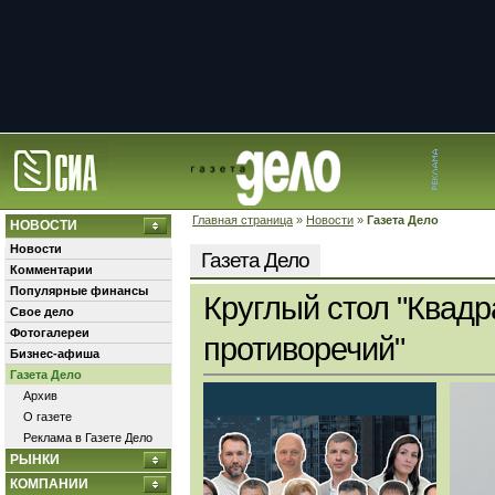
Главная страница
»
Новости
»
Газета Дело
НОВОСТИ
Новости
Газета Дело
Комментарии
Популярные финансы
Круглый стол "Квадр
Свое дело
Фотогалереи
противоречий"
Бизнес-афиша
Газета Дело
Архив
О газете
Реклама в Газете Дело
РЫНКИ
КОМПАНИИ