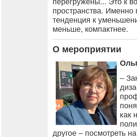
перегружены... Это к в
пространства. Именно 
тенденция к уменьшен
меньше, компактнее.
О мероприятии
Оль
– За
диза
проф
поня
как 
поли
другое – посмотреть н