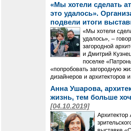
«Мы хотели сделать а
это удалось». Органи
подвели итоги выста
«Мы хотели сдел
удалось», – гово
загородной архи
и Дмитрий Кузне
поселке «Патроны
«попробовать загородную жиз
дизайнеров и архитекторов и
Анна Ушарова, архитек
жизнь, тем больше хо
[04.10.2019]
Архитектор 
зрительско
выставке «