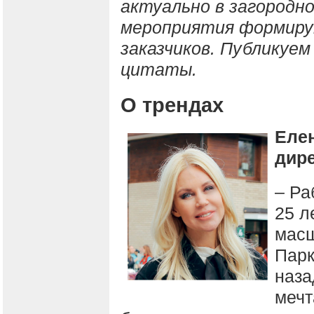
актуально в загородн
мероприятия формиру
заказчиков. Публикуе
цитаты.
О трендах
Елен
дире
– Ра
25 л
масш
Парк
наза
мечт