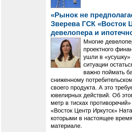
«Рынок не предполагае
Зверева ГСК «Восток Ц
девелопера и ипотечн
Многие девелопе
проектного фина
ушли в «усушку» 
ситуации остатьс
важно поймать ба
сниженному потребительскому
своего продукта. А это треб
ювелирных действий. Об это
метр в тисках противоречий»
«Восток Центр Иркутск» Ната
которыми в настоящее время
материале.