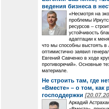
ведения бизнеса в не
«Несмотря на эк
проблемы Иркутск
ресурсов – строи
устойчивость бл
адаптации к мен
что мы способны выстоять в
оптимистично заявил генера
Евгений Савченко в ходе кру
противоречий». Основные те
материале.
Не строить там, где не
«Вместе» – о том, как
господдержки
[20.07.2
Аркадий Астрахан
«Вместе», призна