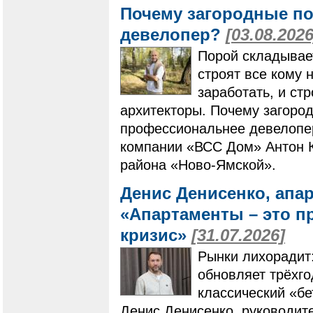
Почему загородные по
девелопер?
[03.08.2026
Порой складывает
строят все кому 
заработать, и ст
архитекторы. Почему загоро
профессиональнее девелопер
компании «ВСС Дом» Антон К
района «Ново-Ямской».
Денис Денисенко, апа
«Апартаменты – это п
кризис»
[31.07.2026]
Рынки лихорадит
обновляет трёхг
классический «бе
Денис Денисенко, руководит