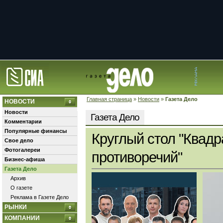
Главная страница
»
Новости
»
Газета Дело
НОВОСТИ
Новости
Газета Дело
Комментарии
Популярные финансы
Круглый стол "Квадр
Свое дело
Фотогалереи
противоречий"
Бизнес-афиша
Газета Дело
Архив
О газете
Реклама в Газете Дело
РЫНКИ
КОМПАНИИ