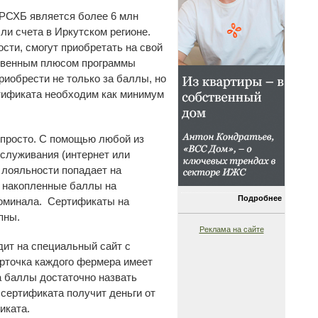
 РСХБ является более 6 млн
ыли счета в Иркутском регионе.
сти, смогут приобретать на свой
твенным плюсом программы
риобрести не только за баллы, но
ртификата необходим как минимум
 просто. С помощью любой из
бслуживания (интернет или
 лояльности попадает на
ь накопленные баллы на
Подробнее
номинала. Сертификаты на
пны.
Реклама на сайте
ит на специальный сайт с
арточка каждого фермера имеет
а баллы достаточно назвать
сертификата получит деньги от
иката.