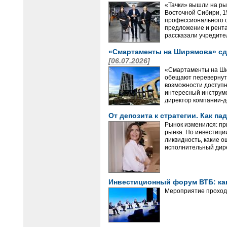
«Тачки» вышли на рын
Восточной Сибири, 1
профессионального с
предложение и рента
рассказали учредите
«Смартаменты на Ширямова» сд
[06.07.2026]
«Смартаменты на Шир
обещают перевернуть
возможности доступн
интересный инструме
директор компании-д
От депозита к стратегии. Как 
Рынок изменился: пр
рынка. Но инвестици
ликвидность, какие 
исполнительный дире
Инвестиционный форум ВТБ: ка
Мероприятие проходи