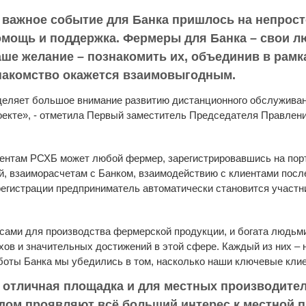
о важное событие для Банка пришлось на непрост
мощь и поддержка. Фермеры для Банка – свои лю
аше желание – познакомить их, объединив в рамк
знакомство окажется взаимовыгодным.
деляет большое внимание развитию дистанционного обслуживан
роекте», - отметила Первый заместитель Председателя Правлен
нтам РСХБ может любой фермер, зарегистрировавшись на портал
й, взаиморасчетам с Банком, взаимодействию с клиентами после
егистрации предприниматель автоматически становится участ
рсами для производства фермерской продукции, и богата людьми
ов и значительных достижений в этой сфере. Каждый из них – н
аботы Банка мы убедились в том, насколько наши ключевые кли
- отличная площадка и для местных производител
дом проявляют всё больший интерес к местной п