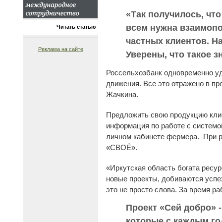
«Так получилось, чт
всем нужна взаимопо
Читать статью
частных клиентов. Н
Реклама на сайте
Уверены, что такое 
Россельхозбанк одновременно у
движения. Все это отражено в п
Жачкина.
Предложить свою продукцию клие
информация по работе с системо
личном кабинете фермера. При р
«СВОЁ».
«Иркутская область богата ресу
новые проекты, добиваются успех
это не просто слова. За время р
Проект «Сей добро» 
которые с каждым го