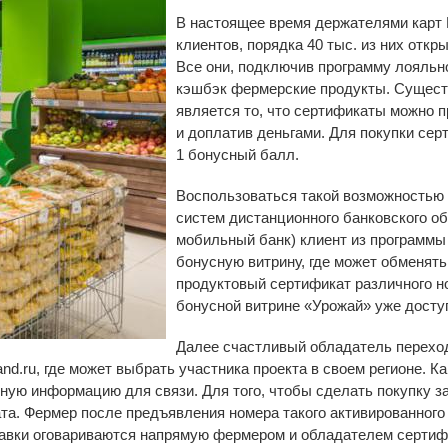
В настоящее время держателями карт
клиентов, порядка 40 тыс. из них откр
Все они, подключив программу лояльно
кэшбэк фермерские продукты. Сущес
является то, что сертификаты можно п
и доплатив деньгами. Для покупки се
1 бонусный балл.
Воспользоваться такой возможностью
систем дистанционного банковского о
мобильный банк) клиент из программы
бонусную витрину, где может обменят
продуктовый сертификат различного 
бонусной витрине «Урожай» уже досту
Далее счастливый обладатель переход
d.ru, где может выбрать участника проекта в своем регионе. К
тную информацию для связи. Для того, чтобы сделать покупку з
та. Фермер после предъявления номера такого активированного 
ставки оговариваются напрямую фермером и обладателем сертиф