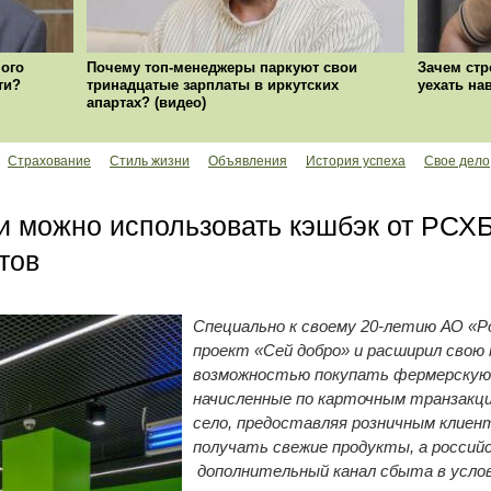
ого
Почему топ-менеджеры паркуют свои
Зачем стр
ти?
тринадцатые зарплаты в иркутских
уехать на
апартах? (видео)
Страхование
Стиль жизни
Объявления
История успеха
Свое дело
и можно использовать кэшбэк от РСХ
тов
Специально к своему 20-летию АО «Р
проект «Сей добро» и расширил свою
возможностью покупать фермерскую 
начисленные по карточным транзакци
село, предоставляя розничным клиен
получать свежие продукты, а россий
дополнительный канал сбыта в услов