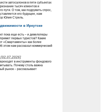
шести автосалонов в пяти субъектах
ризнание тысяч клиентов и
 пути. О том, как подружить спрос,
ставляется его будущее, нам
ор Юлия Стрель.
движимости в Иркутске
т пока еще есть – и девелоперы
 примет первых туристов? Какие
ают «Смартаменты» как более
б этом нам рассказал коммерческий
м
[02.07.2026]
переходят в инструменты фондового
читывать. Почему столь важна
вый рынок – рассказывает