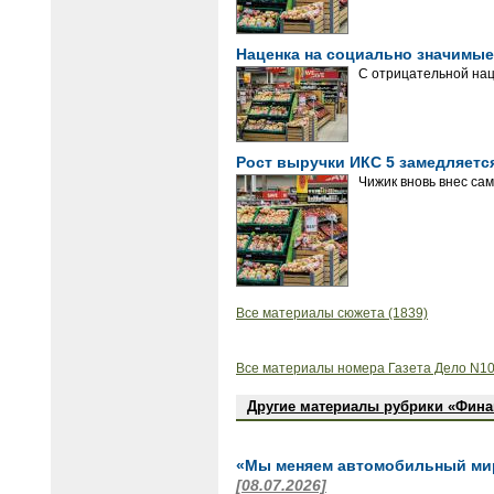
Наценка на социально значимые
С отрицательной наце
Рост выручки ИКС 5 замедляетс
Чижик вновь внес сам
Все материалы сюжета (1839)
Все материалы номера Газета Дело N10
Другие материалы рубрики «Фин
«Мы меняем автомобильный мир 
[08.07.2026]