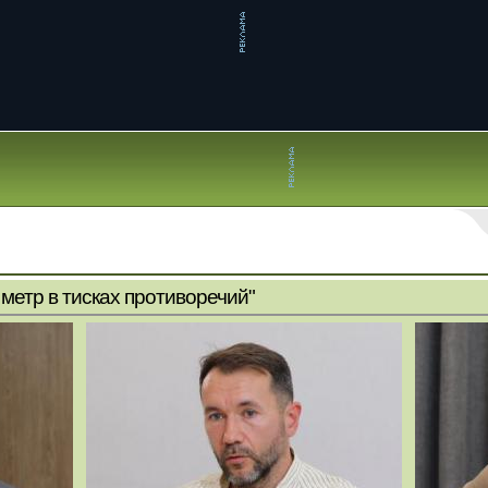
метр в тисках противоречий"