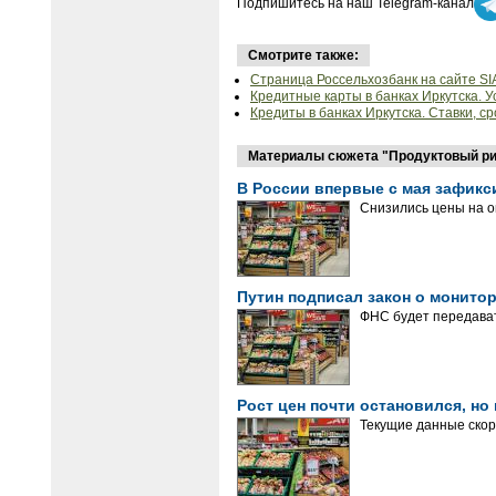
Подпишитесь на наш Telegram-канал
Смотрите также:
Страница Россельхозбанк на сайте SI
Кредитные карты в банках Иркутска. Ус
Кредиты в банках Иркутска. Ставки, ср
Материалы сюжета "Продуктовый ри
В России впервые с мая зафикс
Снизились цены на о
Путин подписал закон о монито
ФНС будет передават
Рост цен почти остановился, н
Текущие данные скор