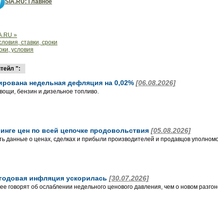
SIA.RU: Главное
A.RU »
ловия, ставки, сроки
оки, условия
тейл ":
ирована недельная дефляция на 0,02%
[06.08.2026]
вощи, бензин и дизельное топливо.
ринге цен по всей цепочке продовольствия
[05.08.2026]
ь данные о ценах, сделках и прибыли производителей и продавцов уполном
о годовая инфляция ускорилась
[30.07.2026]
ее говорят об ослаблении недельного ценового давления, чем о новом разго