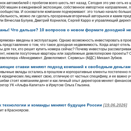
ок автомобилей с пробегом всего шесть лет назад. Сегодня это уже сеть из 
500 машин в ежедневной экспозиции, собственное импортное направление, п
ообщества. И основатели компании подчеркивают: это только начало большого
бельность, можно ли сделать прозрачным вторичный авторынок и каким пред
ли Вячеслав Булуев, Дмитрий Корнилов, Сергей Карро и управляющий директ
аны! Что дальше? 10 вопросов о новом формате доходной не
ямова» введены в эксплуатацию. Однако возможность инвестировать в проек
 представление о том, что такое доходная недвижимость. Когда апарт-отель
ы для тех, кто решит купить номера сейчас? Почему инвесторы рассматрив
нт, нежели посуточные квартиры или зарубежные девелоперские проекты? О
евелопера «Менеджмент. Девелопмент. Сервисы» (МДС) Михаил Зубков.
падающие ставки меняют подход компаний к свободным деньга
ивычные вклады остались в прошлом и корпоративные клиенты постепенно 
и юридических лиц имеют свою, отличную от частных специфику, и ее важно у
ошибки стоят компаниям денег и как личный опыт директоров меняет финансо
ктор УК «Альфа-Капитал» в Иркутске Ольга Глызина.
к технологии и команды меняют будущее России
[19.06.2026]
т в Красноярске.