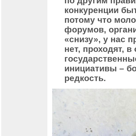
по другим прави
конкуренции быт
потому что мол
форумов, орган
«снизу», у нас п
нет, проходят, в
государственны
инициативы – б
редкость.