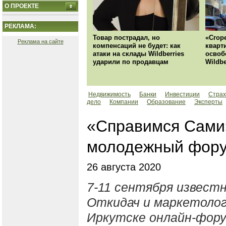
О ПРОЕКТЕ
РЕКЛАМА:
Товар пострадал, но
«Сгор
Реклама на сайте
компенсаций не будет: как
кварт
атаки на склады Wildberries
освоб
ударили по продавцам
Wildbe
Недвижимость
Банки
Инвестиции
Страх
дело
Компании
Образование
Эксперты
«Справимся Сами»
молодежный фору
26 августа 2020
7-11 сентября извест
Откидач и маркетолог
Иркутске онлайн-фору