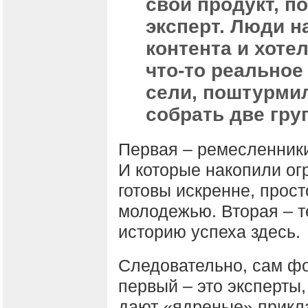
свой продукт, п
эксперт. Люди н
контента и хоте
что-то реальное
сели, поштурмил
собрать две гру
Первая – ремесленники
И которые накопили ог
готовы искренне, прост
молодежью. Вторая – т
историю успеха здесь.
Следовательно, сам фо
первый – это эксперты
дают «ядреные» прикла