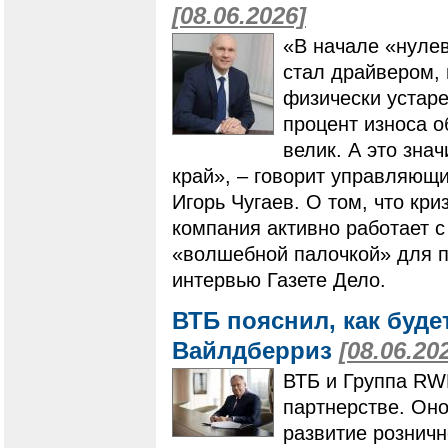
[08.06.2026]
«В начале «нулев
стал драйвером,
физически устар
процент износа о
велик. А это зна
край», – говорит управляющ
Игорь Чугаев. О том, что кр
компания активно работает с
«волшебной палочкой» для п
интервью Газете Дело.
ВТБ пояснил, как буде
Вайлдберриз
[08.06.20
ВТБ и Группа RW
партнерстве. Оно
развитие розничн