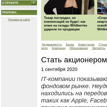
О ПРОЕКТЕ
РЕКЛАМА:
Товар пострадал, но
«Сгор
Реклама на сайте
компенсаций не будет: как
кварт
атаки на склады Wildberries
освоб
ударили по продавцам
Wildbe
Недвижимость
Банки
Инвестиции
Страх
дело
Компании
Образование
Эксперты
Стать акционером 
1 сентября 2020
IТ-компании показыва
фондовом рынке. Неуд
находились на передов
таких как Apple, Face