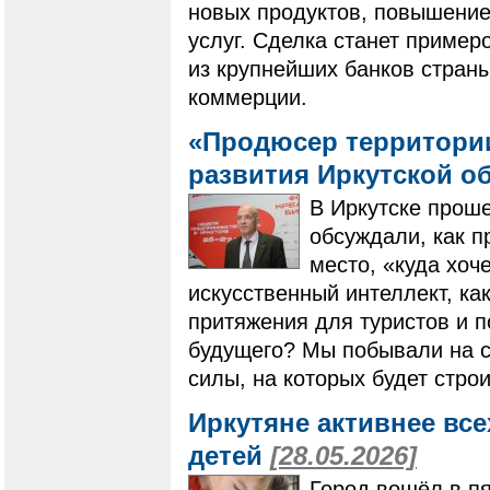
новых продуктов, повышени
услуг. Сделка станет пример
из крупнейших банков страны
коммерции.
«Продюсер территории
развития Иркутской о
В Иркутске проше
обсуждали, как п
место, «куда хоч
искусственный интеллект, ка
притяжения для туристов и 
будущего? Мы побывали на ст
силы, на которых будет стро
Иркутяне активнее все
детей
[28.05.2026]
Город вошёл в п