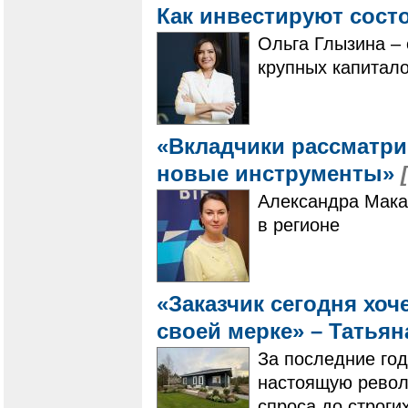
Как инвестируют сос
Ольга Глызина –
крупных капитало
«Вкладчики рассматр
новые инструменты»
Александра Макар
в регионе
«Заказчик сегодня хоч
своей мерке» – Татья
За последние го
настоящую револ
спроса до строги