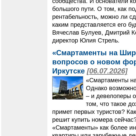
сообщества. И основатели к
большого пути. О том, как п
рентабельность, можно ли с
каким представляется его бу
Вячеслав Булуев, Дмитрий К
директор Юлия Стрель.
«Смартаменты на Шир
вопросов о новом фо
Иркутске
[06.07.2026]
«Смартаменты на
Однако возможнос
– и девелоперы 
том, что такое д
примет первых туристов? Как
решит купить номера сейчас
«Смартаменты» как более ин
квартиры или зарубежные де