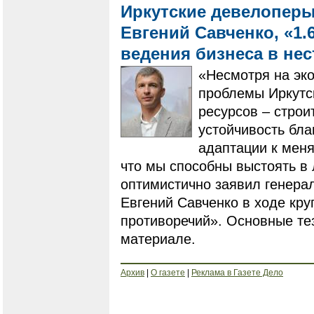
Иркутские девелоперы
Евгений Савченко, «1.
ведения бизнеса в не
«Несмотря на эк
проблемы Иркутск
ресурсов – строи
устойчивость бл
адаптации к мен
что мы способны выстоять в
оптимистично заявил генера
Евгений Савченко в ходе кру
противоречий». Основные те
материале.
Архив
|
О газете
|
Реклама в Газете Дело