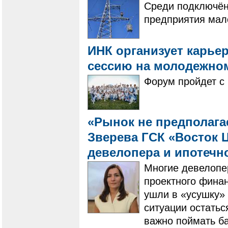
Среди подключён
предприятия мало
ИНК организует карье
сессию на молодежно
Форум пройдет с 
«Рынок не предполагае
Зверева ГСК «Восток Ц
девелопера и ипотечн
Многие девелопе
проектного фина
ушли в «усушку» 
ситуации остатьс
важно поймать ба