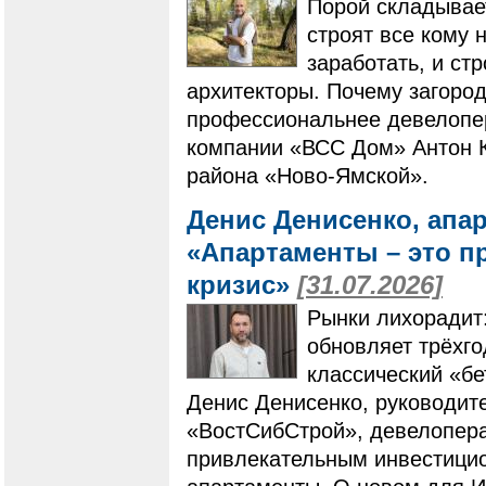
Порой складывает
строят все кому 
заработать, и ст
архитекторы. Почему загоро
профессиональнее девелопер
компании «ВСС Дом» Антон К
района «Ново-Ямской».
Денис Денисенко, апа
«Апартаменты – это п
кризис»
[31.07.2026]
Рынки лихорадит
обновляет трёхг
классический «бе
Денис Денисенко, руководит
«ВостСибСтрой», девелопера
привлекательным инвестици