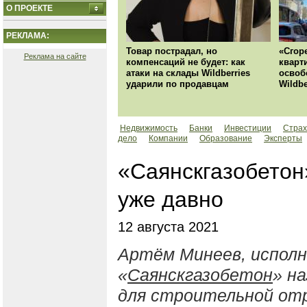
О ПРОЕКТЕ
РЕКЛАМА:
Товар пострадал, но
«Сгор
Реклама на сайте
компенсаций не будет: как
кварт
атаки на склады Wildberries
освоб
ударили по продавцам
Wildbe
Недвижимость
Банки
Инвестиции
Страх
дело
Компании
Образование
Эксперты
«Саянскгазобетон»
уже давно
12 августа 2021
Артём Минеев, испол
«
Саянскгазобетон
» н
для строительной отра