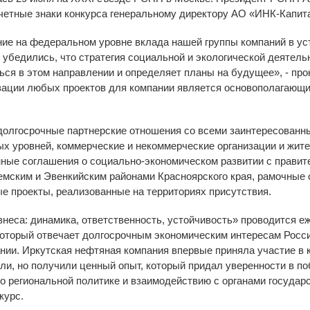
четные знаки конкурса генеральному директору АО «ИНК-Капи
ние на федеральном уровне вклада нашей группы компаний в ус
 убедились, что стратегия социальной и экологической деятел
ься в этом направлении и определяет планы на будущее», - п
изации любых проектов для компании является основополагающ
долгосрочные партнерские отношения со всеми заинтересованн
ых уровней, коммерческие и некоммерческие организации и жите
ные соглашения о социально-экономическом развитии с правит
жемским и Эвенкийским районами Красноярского края, рамочны
е проекты, реализованные на территориях присутствия.
неса: динамика, ответственность, устойчивость» проводится еж
который отвечает долгосрочным экономическим интересам Росси
ии. Иркутская нефтяная компания впервые приняла участие в к
ли, но получили ценный опыт, который придал уверенности в по
по региональной политике и взаимодействию с органами государ
курс.