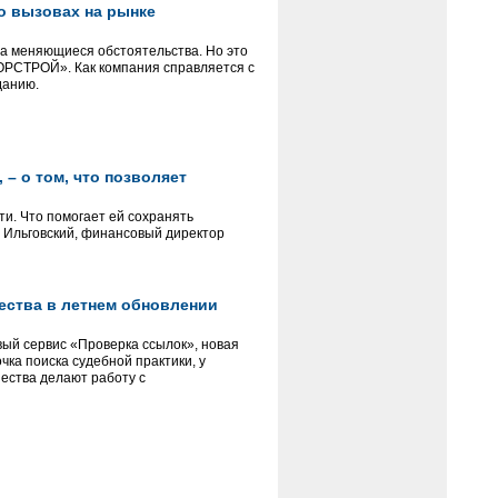
 о вызовах на рынке
на меняющиеся обстоятельства. Но это
«ГОРСТРОЙ». Как компания справляется с
данию.
– о том, что позволяет
и. Что помогает ей сохранять
м Ильговский, финансовый директор
ества в летнем обновлении
ый сервис «Проверка ссылок», новая
ка поиска судебной практики, у
ества делают работу с