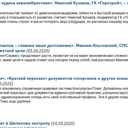
чудеса эквилибристики». Николай Кузаков, ГК «Горстрой», –
роительстве требует от девелоперов выдержки, гибкости и быстрой реакции 
анку и отказываться от развития, считает Николай Кузаков, гендиректор ГК 
кие планы строит и как не потерять веру в будущее, он рассказал нашему из
алов – главное наше достижение». Максим Ильговский, СПС, 
аветной цели
[05.08.2026]
ктСервис» продолжает расти, несмотря ни на какие экономические сложност
, какие цели и задачи ставит она сегодня перед собой, нам рассказал Макси
», «Краткий пересказ» документов госорганов и другие новш
8.2026]
я обновилась справочная правовая система КонсультантПлюс. Добавлены нов
аткий пересказ» для документов административной практики, улучшена карточ
 здравоохранения теперь есть свой собственный профиль. Эти и другие новш
Плюс еще удобнее.
ит в Шелехове экотропу
[04.08.2026]