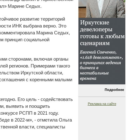
тал» Марине Седых.
тойчивое развитие территорий
ьности ИНК выбрана верно. Это
рокомментировала Марина Седых,
им принцип социальной
ыми сторонами, включая органы
лей регионов. Примерами такого
ельством Иркутской области,
е соглашения с коренными малыми
Подробнее
егодно. Его цель - содействовать
Реклама на сайте
и, выявить и поощрить
онкурсе РСПП в 2021 году.
беде в 2022-м», - отметила Ольга
ственной власти, специалисты