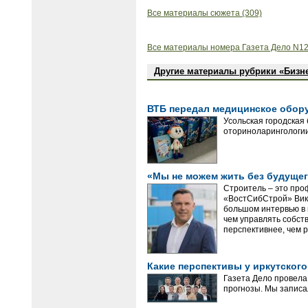
Все материалы сюжета (309)
Все материалы номера Газета Дело N12
Другие материалы рубрики «Бизн
ВТБ передал медицинское обор
Усольская городская
оториноларингологии
«Мы не можем жить без будущег
Строитель – это про
«ВостСибСтрой» Викт
большом интервью в 
чем управлять собст
перспективнее, чем р
Какие перспективы у иркутског
Газета Дело провела
прогнозы. Мы записа