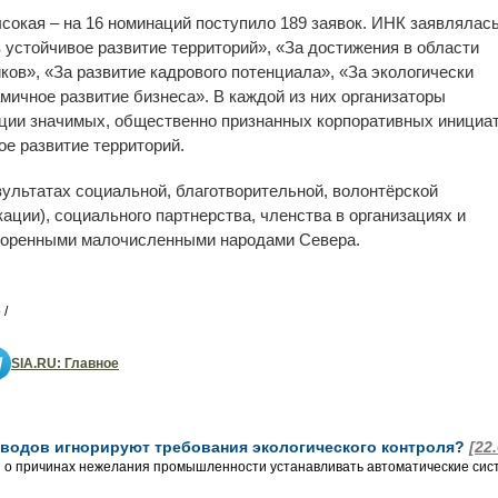
сокая – на 16 номинаций поступило 189 заявок. ИНК заявлялась
 устойчивое развитие территорий», «За достижения в области
ков», «За развитие кадрового потенциала», «За экологически
мичное развитие бизнеса». В каждой из них организаторы
ции значимых, общественно признанных корпоративных инициат
е развитие территорий.
зультатах социальной, благотворительной, волонтёрской
ации), социального партнерства, членства в организациях и
 коренными малочисленными народами Севера.
 /
SIA.RU: Главное
аводов игнорируют требования экологического контроля?
[22
 о причинах нежелания промышленности устанавливать автоматические сист