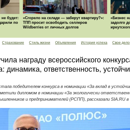
 не будет:
«Сгорело на складе — заберут квартиру?»:
«Бизнес н
ударили по
ТПП просит освободить селлеров
задолго д
Wildberries от личных долгов
иркутског
Страхование
Стиль жизни
Объявления
История успеха
Свое дело
чила награду всероссийского конкур
а: динамика, ответственность, устойчи
тала победителем конкурса в номинации «За вклад в устойч
метили дипломом в номинации «За экологически ответственн
мышленников и предпринимателей (РСПП), рассказали SIA.RU в 