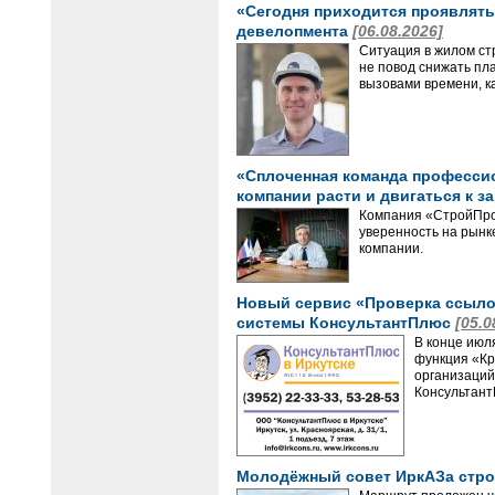
«Сегодня приходится проявлять 
девелопмента
[06.08.2026]
Ситуация в жилом ст
не повод снижать пл
вызовами времени, ка
«Сплоченная команда профессион
компании расти и двигаться к з
Компания «СтройПрое
уверенность на рынке
компании.
Новый сервис «Проверка ссылок
системы КонсультантПлюс
[05.0
В конце июл
функция «Кр
организаций
Консультант
Молодёжный совет ИркАЗа стро