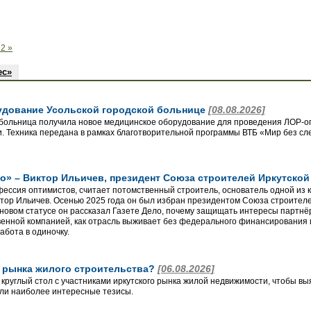
2 »
ес»
удование Усольской городской больнице
[08.08.2026]
 больница получила новое медицинское оборудование для проведения ЛОР-о
. Техника передана в рамках благотворительной программы ВТБ «Мир без сл
о» – Виктор Ильичев, президент Союза строителей Иркутско
фессия оптимистов, считает потомственный строитель, основатель одной из 
ор Ильичев. Осенью 2025 года он был избран президентом Союза строителей
новом статусе он рассказал Газете Дело, почему защищать интересы партнёр
венной компанией, как отрасль выживает без федерального финансирования 
абота в одиночку.
о рынка жилого строительства?
[06.08.2026]
 круглый стол с участниками иркутского рынка жилой недвижимости, чтобы вы
ли наиболее интересные тезисы.