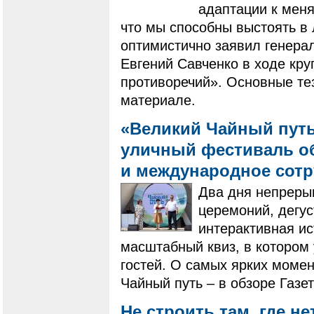
адаптации к мен
что мы способны выстоять в
оптимистично заявил генера
Евгений Савченко в ходе кру
противоречий». Основные те
материале.
«Великий Чайный путь
уличный фестиваль о
и международное сот
Два дня непреры
церемоний, дегус
интерактивная ис
масштабный квиз, в котором 
гостей. О самых ярких моме
Чайный путь – в обзоре Газе
Не строить там, где не