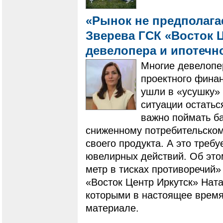
«Рынок не предполагае
Зверева ГСК «Восток Ц
девелопера и ипотечн
Многие девелопе
проектного фина
ушли в «усушку» 
ситуации остатьс
важно поймать ба
сниженному потребительскому
своего продукта. А это треб
ювелирных действий. Об это
метр в тисках противоречий»
«Восток Центр Иркутск» Ната
которыми в настоящее время
материале.