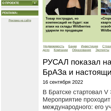
О ПРОЕКТЕ
РЕКЛАМА:
Товар пострадал, но
«Сгор
Реклама на сайте
компенсаций не будет: как
кварт
атаки на склады Wildberries
освоб
ударили по продавцам
Wildbe
Недвижимость
Банки
Инвестиции
Страх
дело
Компании
Образование
Эксперты
РУСАЛ показал на
БрАЗа и настоящ
16 сентября 2022
В Братске стартовал V
Мероприятие проходит 
международного: его у