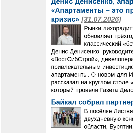
Денис Денисенко, апа
«Апартаменты – это п
кризис»
[31.07.2026]
Рынки лихорадит
обновляет трёхг
классический «бе
Денис Денисенко, руководит
«ВостСибСтрой», девелопера
привлекательным инвестици
апартаменты. О новом для И
рассказал на круглом столе 
который провели Газета Дело
Байкал собрал партне
В посёлке Листвя
двухдневную кон
области, Бурятии