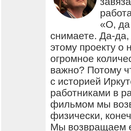
завяза
работа
«О, д
снимаете. Да-да,
этому проекту о 
огромное количес
важно? Потому ч
с историей Иркут
работниками в ра
фильмом мы возв
физически, конеч
Мы возвращаем е