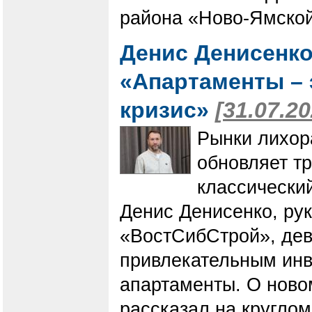
района «Ново-Ямской
Денис Денисенко
«Апартаменты – 
кризис»
[31.07.20
Рынки лихор
обновляет т
классически
Денис Денисенко, ру
«ВостСибСтрой», дев
привлекательным ин
апартаменты. О ново
рассказал на круглом