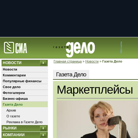
Главная страница
»
Новости
»
Газета Дело
НОВОСТИ
Новости
Газета Дело
Комментарии
Популярные финансы
Маркетплейсы
Свое дело
Фотогалереи
Бизнес-афиша
Газета Дело
Архив
О газете
Реклама в Газете Дело
РЫНКИ
КОМПАНИИ