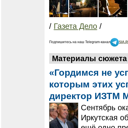
/
Газета Дело
/
Подпишитесь на наш Telegram-канал
SIA.
Материалы сюжета 
«Гордимся не ус
которым этих ус
директор ИЗТМ 
Сентябрь ока
Иркутская об
ещё одно пр