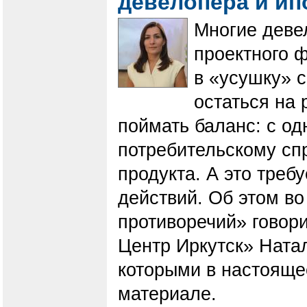
девелопера и ип
Многие деве
проектного 
в «усушку» 
остаться на
поймать баланс: с од
потребительскому спр
продукта. А это треб
действий. Об этом во
противоречий» говор
Центр Иркутск» Натал
которыми в настояще
материале.