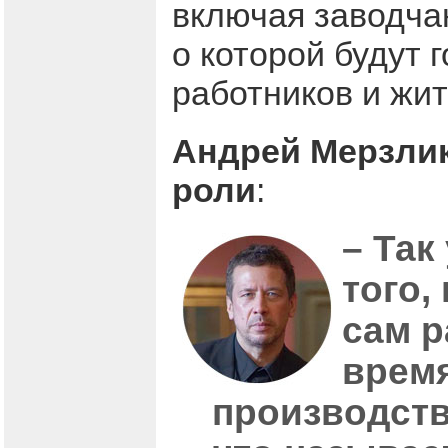
включая заводчан
о которой будут
работников и жит
Андрей Мерзлик
роли
:
– Так
того,
сам р
время
производств