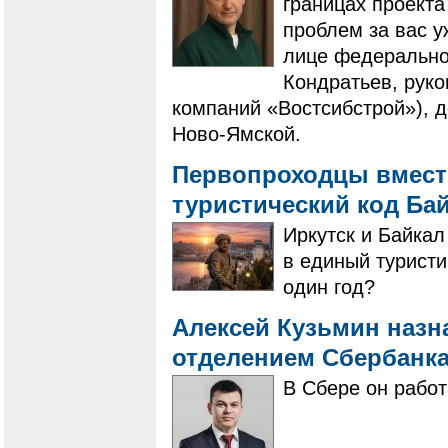
границах проекта
проблем за вас у
лице федеральног
Кондратьев, рук
компаний «Востсибстрой»), 
Ново-Ямской.
Первопроходцы вмест
туристический код Ба
Иркутск и Байкал
в единый туристи
один год?
Алексей Кузьмин наз
отделением Сбербанк
В Сбере он работ