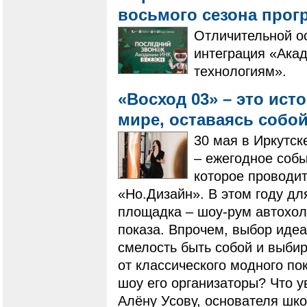
восьмого сезона про
Отличительной о
интеграция «Акад
технологиям».
«Восход 03» – это ист
мире, оставаясь собо
30 мая в Иркутск
– ежегодное собы
которое проводи
«Но.Дизайн». В этом году д
площадка – шоу-рум автохол
показа. Впрочем, выбор иде
смелость быть собой и выбир
от классического модного п
шоу его организаторы? Что 
Алёну Усову, основателя школ