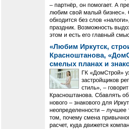
– партнёр, он помогает. А пр
любим свой малый бизнес». 
обходится без слов «налоги»
праздник. Возможность выдох
этом и есть его главный смы
«Любим Иркутск, стро
Красноштанова, «ДомС
смелых планах и знак
ГК «ДомСтрой» уж
застройщиков рег
стиль», – говори
Красноштанова. Сбавлять об
нового – знакового для Ирку
неопределенности – лучшее 
том, почему смена привычног
расчет, куда движется компа