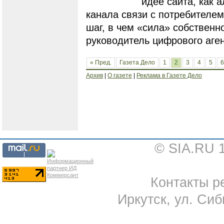
идее сайта, как а
канала связи с потребителем
шаг, в чем «сила» собствен
руководитель цифрового аге
« Пред.
Газета Дело
1
2
3
4
5
6
Архив
|
О газете
|
Реклама в Газете Дело
© SIA.RU 
Контакты ре
Иркутск, ул. Сиб