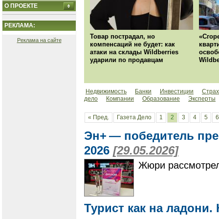
О ПРОЕКТЕ
РЕКЛАМА:
Товар пострадал, но
«Сгор
Реклама на сайте
компенсаций не будет: как
кварт
атаки на склады Wildberries
освоб
ударили по продавцам
Wildbe
Недвижимость
Банки
Инвестиции
Страх
дело
Компании
Образование
Эксперты
« Пред.
Газета Дело
1
2
3
4
5
6
Эн+ — победитель пре
2026
[29.05.2026]
Жюри рассмотрел
Турист как на ладони