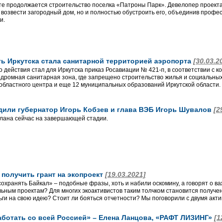
те продолжается строительство поселка «Патроны Парк». Девелопер проекта
о возвести загородный дом, но и полностью обустроить его, объединив профе
и.
ть Иркутска стала санитарной территорией аэропорта
[30.03.2
 действия стал для Иркутска приказ Росавиации № 421-п, в соответствии с к
дромная санитарная зона, где запрещено строительство жилья и социальных
бластного центра и еще 12 муниципальных образований Иркутской области.
дили губернатор Игорь Кобзев и глава ВЭБ Игорь Шувалов
[2
лана сейчас на завершающей стадии.
к получить грант на экопроект
[19.03.2021]
охранять Байкал» – подобные фразы, хоть и набили оскомину, а говорят о важ
альным проектам? Для многих экоактивистов таким толчком становится получе
ьги на свою идею? Стоит ли бояться отчетности? Мы поговорили с двумя акти
аботать со всей Россией» – Елена Ланцова, «РАФТ ЛИЗИНГ»
[1