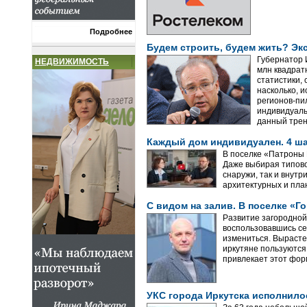
Подробнее
Будем строить, будем жить? Эк
Губернатор И
НЕДВИЖИМОСТЬ
млн квадрат
статистики, 
насколько, 
регионов-пи
индивидуаль
данный трен
Каждый дом индивидуален. 4 ша
В поселке «Патроны П
Даже выбирая типово
снаружи, так и внутр
архитектурных и пл
С видом на залив. В поселке «Г
Развитие загородной
воспользовавшись се
измениться. Вырасте
иркутяне пользуются
привлекает этот фор
УКС города Иркутска исполнило