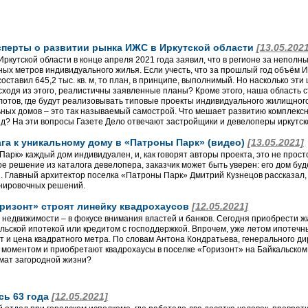
сперты о развитии рынка ИЖС в Иркутской области
[13.05.202
ркутской области в конце апреля 2021 года заявил, что в регионе за неполн
ных метров индивидуального жилья. Если учесть, что за прошлый год объём 
составил 645,2 тыс. кв. м, то план, в принципе, выполнимый. Но насколько э
исходя из этого, реалистичны заявленные планы? Кроме этого, наша область 
лотов, где будут реализовывать типовые проекты индивидуального жилищного
ных домов – это так называемый самострой. Что мешает развитию комплексно
д? На эти вопросы Газете Дело отвечают застройщики и девелоперы иркутск
га к уникальному дому в «Патроны Парк» (видео)
[13.05.2021]
арк» каждый дом индивидуален, и, как говорят авторы проекта, это не прост
е решение из каталога девелопера, заказчик может быть уверен: его дом буд
и. Главный архитектор поселка «Патроны Парк» Дмитрий Кузнецов рассказал,
анировочных решений.
оризонт» строят линейку квадрохаусов
[12.05.2021]
 недвижимости – в фокусе внимания властей и банков. Сегодня приобрести ж
льской ипотекой или кредитом с господдержкой. Впрочем, уже летом ипотечны
т и цена квадратного метра. По словам Антона Кондратьева, генерального д
 моментом и приобретают квадрохаусы в поселке «Горизонт» на Байкальском т
мат загородной жизни?
сь 63 года
[12.05.2021]