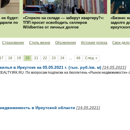
 не будет:
«Сгорело на складе — заберут квартиру?»:
«Бизнес н
ударили по
ТПП просит освободить селлеров
задолго д
Wildberries от личных долгов
иркутског
Страхование
Стиль жизни
Объявления
История успеха
Свое дело
17
18
19
20
21
22
23
24
...
48
След. »
лья в Иркутске на 05.05.2021 г. (тыс. руб./кв. м)
[14.05.2021]
EALTY.IRK.RU. По вопросам подписки на бюллетень «Рынок недвижимости» о
 недвижимость в Иркутской области
[14.05.2021]