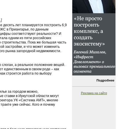
1]
ые десять лет планируется построить 6,9
ИЖС в Приангарье, по данным
ти цифры соответствуют реальности? И
стала одним из пяти российских
 строительства. Пока же большая часть
й застройки, и что может изменить
ого рынка загородной недвижимости.
о слоган, а реальное положение вещей.
ет единственным в своем роде – как
 как строится работа по выбору
Подробнее
илье за городом можно,
Реклама на сайте
е ставки в Иркутской области могут
иректора УК «Система АМТ», многие
ракте уже сейчас. Кого и почему