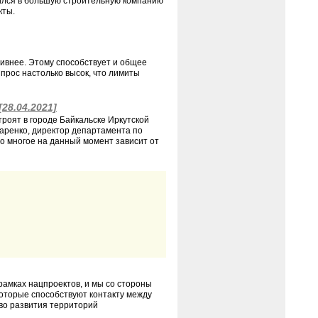
атился в большую строительную компанию
кты.
ивнее. Этому способствует и общее
Спрос настолько высок, что лимиты
[28.04.2021]
роят в городе Байкальске Иркутской
маренко, директор департамента по
то многое на данный момент зависит от
 рамках нацпроектов, и мы со стороны
которые способствуют контакту между
во развития территорий