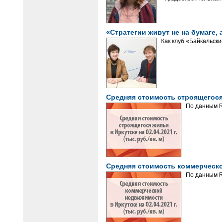
«Стратегии живут не на бумаге,
Как клуб «Байкальск
Средняя стоимость строящегося ж
По данным R
Средняя стоимость коммерческой 
По данным R