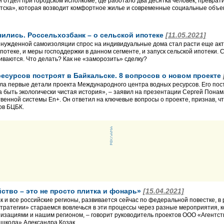
й отдел при городском исполкоме, где работало два десятка человек, превр
тска», которая возводит комфортное жилье и современные социальные объе
чились. Россельхозбанк – о сельской ипотеке
[11.05.2021]
нужденной самоизоляции спрос на индивидуальные дома стал расти еще акт
потеке, и меры господдержки в данном сегменте, и запуск сельской ипотеки. 
иваются. Что делать? Как не «заморозить» сделку?
сурсов построят в Байкальске. 8 вопросов о новом проекте
ла первые детали проекта Международного центра водных ресурсов. Его пост
а быть экологически чистая история», – заявил на презентации Сергей Пона
венной системы En+. Он ответил на ключевые вопросы о проекте, признав, ч
ов БЦБК.
ство – это не просто плитка и фонарь»
[15.04.2021]
ак и все российские регионы, развивается сейчас по федеральной повестке, в
стратегии» стараемся вовлечься в эти процессы через разные мероприятия, 
зациями и нашим регионом, – говорит руководитель проектов ООО «Агентст
школа» Александра Козак.