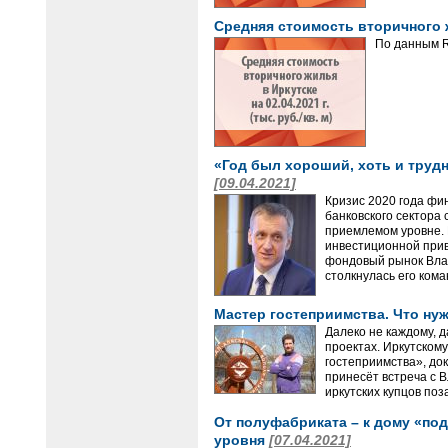
Средняя стоимость вторичного жи
По данным R
«Год был хороший, хоть и труд
[09.04.2021]
​​​​​​​Кризис 2020 г
банковского сектора 
приемлемом уровне. 
инвестиционной прив
фондовый рынок Влад
столкнулась его кома
Мастер гостеприимства. Что ну
Далеко не каждому, д
проектах. Иркутском
гостеприимства», док
принесёт встреча с 
иркутских купцов по
От полуфабриката – к дому «под
уровня
[07.04.2021]