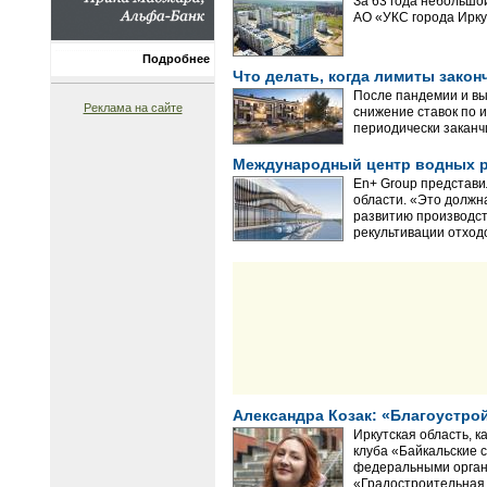
За 63 года небольшо
АО «УКС города Ирку
Подробнее
Что делать, когда лимиты закон
После пандемии и вы
Реклама на сайте
снижение ставок по и
периодически заканч
Международный центр водных ре
En+ Group представи
области. «Это должн
развитию производст
рекультивации отход
Александра Козак: «Благоустрой
Иркутская область, к
клуба «Байкальские 
федеральными органи
«Градостроительная 