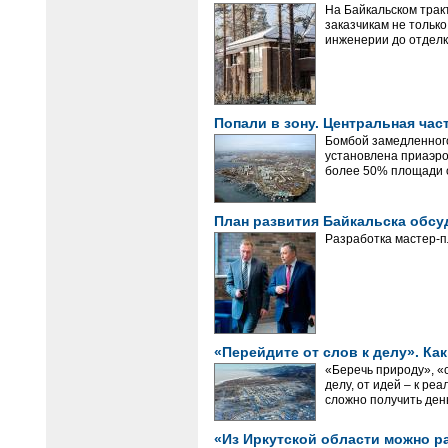
На Байкальском трак
заказчикам не тольк
инженерии до отделк
Попали в зону. Центральная час
Бомбой замедленного
установлена приаэро
более 50% площади о
План развития Байкальска обсу
Разработка мастер-п
«Перейдите от слов к делу». Ка
«Беречь природу», «с
делу, от идей – к ре
сложно получить ден
«Из Иркутской области можно р