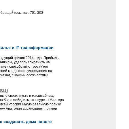
бращайтесь: тел. 701-303
жилье и IT-трансформации
редыдущий кризис 2014 года. Прибыль
банкиры, удалось сохранить на
тие» способствуют росту его
акций кредитного учреждения на
казал, с какими сложностями
2021]
ны о своих, пусть и масштабных,
но было победить в конкурсе «Мастера
 всей России! Какую реальную пользу
ему Анатолия вдохновляет пример
te создавать дома нового