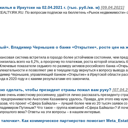
лья в Иркутске на 02.04.2021 г. (тыс. руб./кв. м)
[09.04.2021]
EALTY.IRK.RU. По вопросам подписки на бюллетень «Рынок недвижимости» о
ный». Владимир Чернышев о банке «Открытие», росте цен на 
ода финансовая система встретила в гораздо более устойчивом состоянии, чем п
снизилась всего на 6,2%, а просрочку по платежам, роста которой опасались 
Ключевые показатели седьмого по размеру активов российского банка «Откры
лекательности и позволяют уже в текущем году вернуться к вопросу вывода 
имир Чернышев, управляющий банком «Открытие» в Иркутской области расс
нда в 2020 году и с какими результатами его закончила.
жно сделать, чтобы президент страны пожал вам руку?
[07.04.
аже очень известному россиянину, удаётся лично рассказать президенту стра
у предпринимателю Анатолию Казакевичу удалось. Правда, для этого ему нуж
азав, что проект «Сфера Байкала» – лучший более чем из 20 тысяч заявок со
Владимиром Путиным? Что такое – группа компаний «Сфера Байкала»? И поч
запрошлого века? Ответы на эти вопросы – в нашем интервью.
 тапочки». Как коммерческое партнерство помогает Meta_Esta