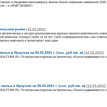
ировой кризис и пандемию коронавируса, многие бизнес-компании завершили 202
исле – и «РАФТ ЛИЗИНГ».
оительном рынке
[12.03.2021]
х метров жилья и четыре реализованных крупных проекта комплексного освое
ной компании «Гранд-Строй» за 16 лет. Своё «совершеннолетие» она отметил
 жилых комплекса и проектирует ещё один.
лья в Иркутске на 05.03.2021 г. (тыс. руб./кв. м)
[12.03.2021]
EALTY.IRK.RU. По вопросам подписки на бюллетень «Рынок недвижимости» о
илья в Иркутске на 05.03.2021 г. (тыс. руб./кв. м)
[12.03.2021]
EALTY.IRK.RU. По вопросам подписки на бюллетень «Рынок недвижимости» о