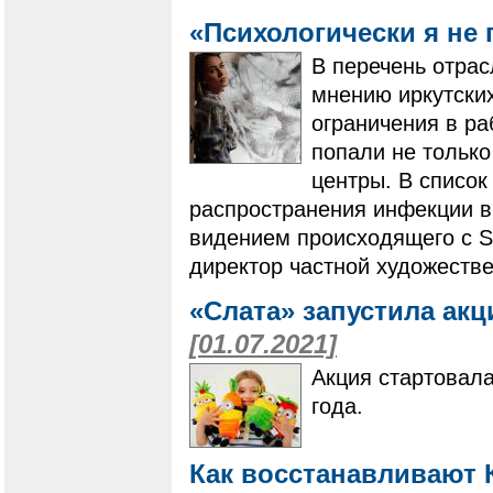
«Психологически я не 
В перечень отрас
мнению иркутски
ограничения в ра
попали не только
центры. В список
распространения инфекции вн
видением происходящего с S
директор частной художеств
«Слата» запустила ак
[01.07.2021]
Акция стартовала
года.
Как восстанавливают К