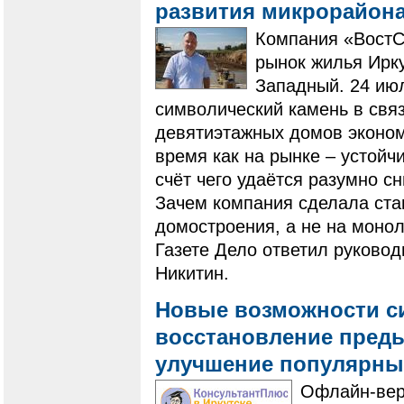
развития микрорайон
Компания «ВостС
рынок жилья Ирк
Западный. 24 ию
символический камень в связ
девятиэтажных домов эконом
время как на рынке – устойч
счёт чего удаётся разумно с
Зачем компания сделала став
домостроения, а не на монол
Газете Дело ответил руково
Никитин.
Новые возможности с
восстановление преды
улучшение популярн
Офлайн-вер