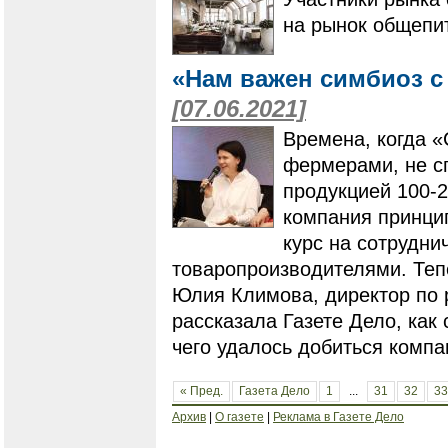
на рынок общепи
«Нам важен симбиоз 
[07.06.2021]
Времена, когда «
фермерами, не с
продукцией 100-2
компания принци
курс на сотрудни
товаропроизводителями. Теп
Юлия Климова, директор по 
рассказала Газете Дело, как
чего удалось добиться компа
« Пред.
Газета Дело
1
...
31
32
33
Архив
|
О газете
|
Реклама в Газете Дело