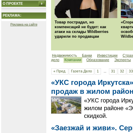
О ПРОЕКТЕ
РЕКЛАМА:
Товар пострадал, но
«Сгор
Реклама на сайте
компенсаций не будет: как
кварт
атаки на склады Wildberries
освоб
ударили по продавцам
Wildbe
Недвижимость
Банки
Инвестиции
Страх
дело
Компании
Образование
Эксперты
« Пред.
Газета Дело
1
...
31
32
33
«УКС города Иркутска
продаж в жилом райо
«УКС города Ирк
жилом районе «Э
скидкой.
«Заезжай и живи». Се