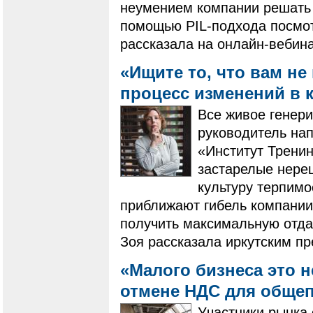
неумением компании решать 
помощью PIL-подхода посмот
рассказала на онлайн-вебин
«Ищите то, что вам не
процесс изменений в
​​​​​​​Все живое г
руководитель на
«Институт Тренин
застарелые нере
культуру терпимо
приближают гибель компании.
получить максимальную отдач
Зоя рассказала иркутским п
«Малого бизнеса это н
отмене НДС для обще
Участники рынка