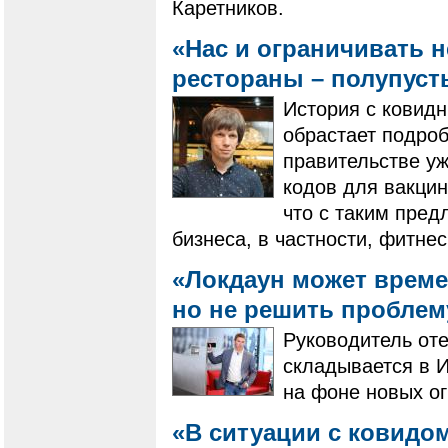
Каретников.
«Нас и ограничивать не
рестораны – полупус
История с ковид
обрастает подроб
правительстве у
кодов для вакцин
что с таким пре
бизнеса, в частности, фитнес
«Локдаун может време
но не решить проблем
Руководитель оте
складывается в И
на фоне новых ог
«В ситуации с ковидом