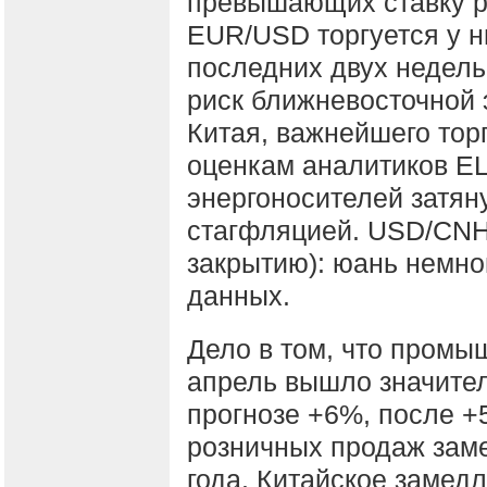
превышающих ставку ре
EUR/USD торгуется у 
последних двух недель
риск ближневосточной 
Китая, важнейшего тор
оценкам аналитиков ЕЦ
энергоносителей затяну
стагфляцией. USD/CNH
закрытию): юань немн
данных.
Дело в том, что промы
апрель вышло значител
прогнозе +6%, после +
розничных продаж зам
года. Китайское замед