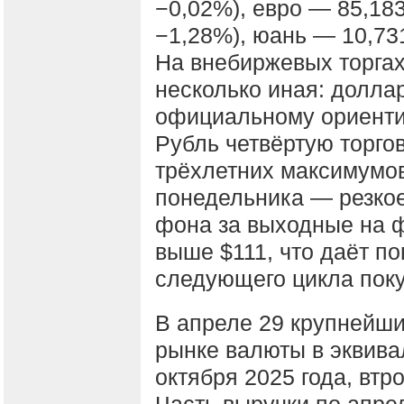
−0,02%), евро — 85,183
−1,28%), юань — 10,731
На внебиржевых торгах
несколько иная: долла
официальному ориентир
Рубль четвёртую торго
трёхлетних максимумов
понедельника — резко
фона за выходные на ф
выше $111, что даёт п
следующего цикла пок
В апреле 29 крупнейши
рынке валюты в эквива
октября 2025 года, втр
Часть выручки по апр