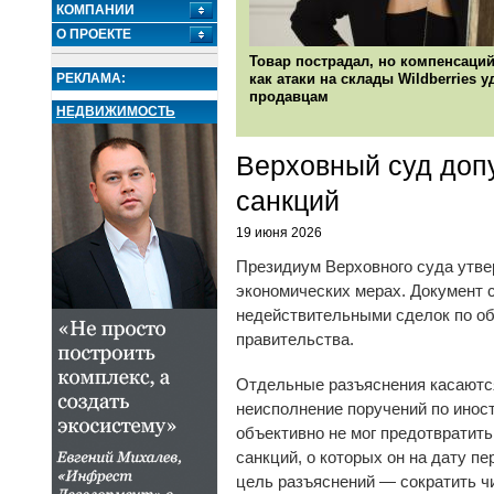
КОМПАНИИ
О ПРОЕКТЕ
Товар пострадал, но компенсаций
РЕКЛАМА:
как атаки на склады Wildberries 
продавцам
НЕДВИЖИМОСТЬ
Верховный суд допу
санкций
19 июня 2026
Президиум Верховного суда утве
экономических мерах. Документ 
недействительными сделок по об
правительства.
Отдельные разъяснения касаются
неисполнение поручений по инос
объективно не мог предотвратить
санкций, о которых он на дату п
цель разъяснений — сократить чи