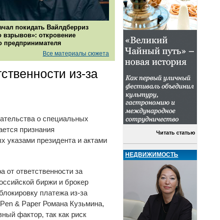
ачал покидать Вайлдберриз
о взрывов»: откровение
о предпринимателя
Все материалы сюжета
ственности из-за
дательства о специальных
ается признания
Читать статью
х указами президента и актами
НЕДВИЖИМОСТЬ
 от ответственности за
оссийской биржи и брокер
блокировку платежа из-за
 Pen & Paper Романа Кузьмина,
ный фактор, так как риск