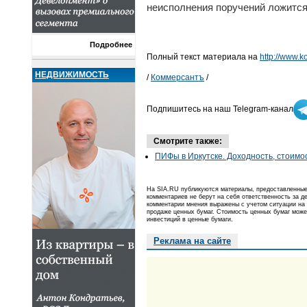
неисполнения поручений ложится
Подробнее
Полный текст материала на
http://www.k
НЕДВИЖИМОСТЬ
/
Коммерсантъ
/
Подпишитесь на наш Telegram-канал
Смотрите также:
ПИФы в Иркутске. Доходность, стоимо
На SIA.RU публикуются материалы, предоставленные 
комментариев не берут на себя ответственность за 
комментарии мнения выражены с учетом ситуации на 
продаже ценных бумаг. Стоимость ценных бумаг може
инвестиций в ценные бумаги.
Реклама на сайте