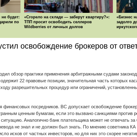
 не будет:
«Сгорело на складе — заберут квартиру?»:
«Бизнес н
ударили по
ТПП просит освободить селлеров
задолго д
Wildberries от личных долгов
иркутског
стил освобождение брокеров от ответ
рдил обзор практики применения арбитражными судами законо
содержит 22 правовые позиции, значительная часть которых кас
ходу разрешительных процедур или ограничений, установленны
 финансовых посредников. ВС допускает освобождение брокера
транным ценным бумагам, если это вызвано санкциями против р
 ситуацию. Аналогично банк плательщика может не отвечать за 
еревода не знал и не должен был знать. По мнению советника КА
сло исков от частных инвесторов, но для них это скорее негатив