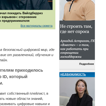
ачал покидать Вайлдберриз
о взрывов»: откровение
о предпринимателя
Все материалы сюжета
в безопасный цифровой мир, где
ие от развлечений, обучения и
лайн.
Подробнее
дителям приходилось
НЕДВИЖИМОСТЬ
 ID, который
м.
авит собственный плейлист, в
ать новые области знаний,
 развивать цифровые навыки и