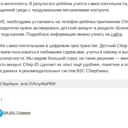
о интеллекта. В результате ребёнок учится самостоятельности,
ищенной среде с продуманными механизмами контроля.
ID, необходимо установить на телефон ребёнка приложение Сбе
 родителю нужно активировать детский аккаунт в разделе «Бли
 подсказкам. Подробную информацию можно узнать на
сайте
.
ебя самостоятельными в цифровом пространстве. Детский Сбер 
ствием пользоваться любимыми сервисами, учиться новому и выб
 безопасности. Мы видим большой спрос на такие решения — ми
что аккаунт Сбер ID сделает их опыт ещё удобнее, понятнее и п
а данных и рекомендательных систем B2C Сбербанка.
Сбербанк. erid:2VfnxyWaP8W
 /
SIA.RU: Главное