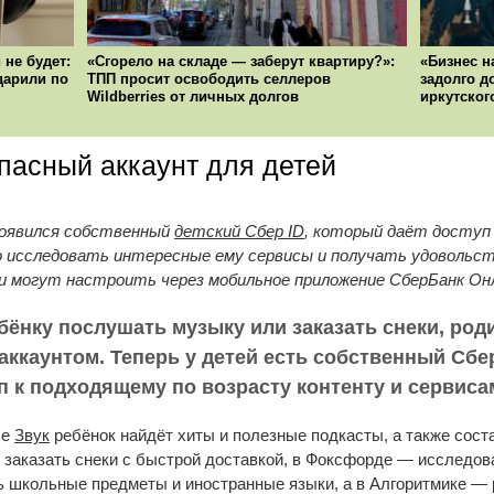
 не будет:
«Сгорело на складе — заберут квартиру?»:
«Бизнес н
ударили по
ТПП просит освободить селлеров
задолго д
Wildberries от личных долгов
иркутског
пасный аккаунт для детей
 появился собственный
детский Сбер ID
, который даёт доступ 
исследовать интересные ему сервисы и получать удовольств
ли могут настроить через мобильное приложение СберБанк Он
ебёнку послушать музыку или заказать снеки, ро
аккаунтом. Теперь у детей есть собственный Сбер
п к подходящему по возрасту контенту и сервиса
се
Звук
ребёнок найдёт хиты и полезные подкасты, а также сост
 заказать снеки с быстрой доставкой, в Фоксфорде — исследов
ть школьные предметы и иностранные языки, а в Алгоритмике —