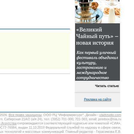
Читать статью
Реклама на сайте
-2026.
Все права защищены
. ООО РЦ "Информресурс". Дизайн -
vladstudio.com
. Сибирская 21А/2 (а/я 24), тел. (3952) 701-300, 701-303, email: postbox@sia.ru
 Агентства
сопровождаются соответствующей подписью или пометкой «СИА»,
7-76984, выдан 11.10.2019 Федеральной службой по надзору в сфере связи,
х технологий и массовых коммуникаций. Главный редактор - Герасимова Е.В.