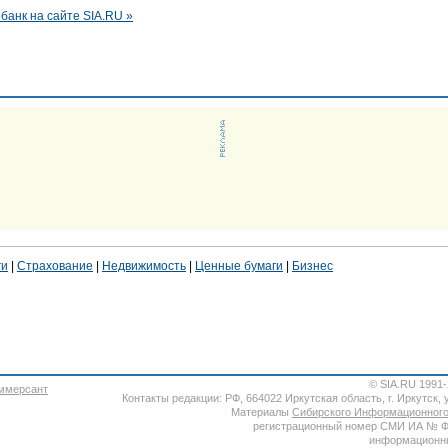
анк на сайте SIA.RU »
ги
|
Страхование
|
Недвижимость
|
Ценные бумаги
|
Бизнес
© SIA.RU 1991
Контакты редакции: РФ, 664022 Иркутская область, г. Иркутск, ул
Материалы
Сибирского Информационного
регистрационный номер СМИ ИА № ФС7
информационны