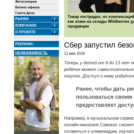
Фотогалереи
Бизнес-афиша
Газета Дело
Товар пострадал, но компенсаций
РЫНКИ
как атаки на склады Wildberries 
КОМПАНИИ
продавцам
О ПРОЕКТЕ
Сбер запустил безо
РЕКЛАМА:
НЕДВИЖИМОСТЬ
12 мая 2026
Теперь у детей от 6 до 13 лет
ребёнок может самостоятельно 
покупок. Доступ к нему родите
Ранее, чтобы дать р
пользоваться своим 
предоставляет досту
Например, в музыкальном серви
онлайн-магазине Самокат сможет
готовиться к олимпиадам, изуча