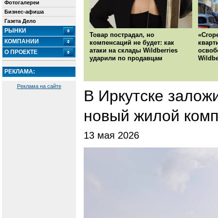
Фотогалереи
Бизнес-афиша
Газета Дело
РЫНКИ
Товар пострадал, но
«Сгор
КОМПАНИИ
компенсаций не будет: как
кварт
атаки на склады Wildberries
освоб
О ПРОЕКТЕ
ударили по продавцам
Wildbe
РЕКЛАМА:
Реклама на сайте
В Иркутске залож
новый жилой комп
13 мая 2026