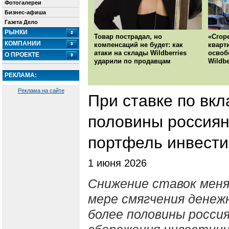
Фотогалереи
Бизнес-афиша
Газета Дело
РЫНКИ
Товар пострадал, но
«Сгор
КОМПАНИИ
компенсаций не будет: как
кварт
атаки на склады Wildberries
освоб
О ПРОЕКТЕ
ударили по продавцам
Wildbe
РЕКЛАМА:
Реклама на сайте
При ставке по вк
половины россиян
портфель инвест
1 июня 2026
Снижение ставок меня
мере смягчения денеж
более половины росси