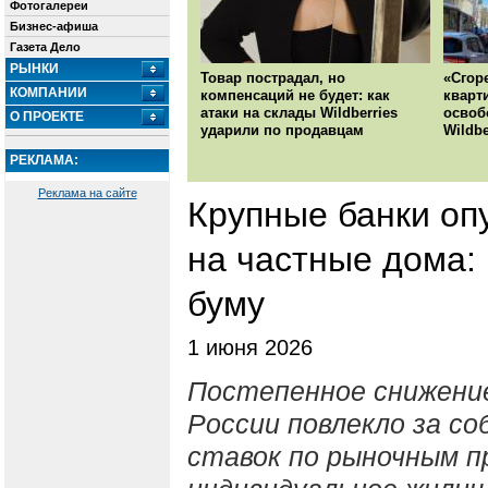
Фотогалереи
Бизнес-афиша
Газета Дело
РЫНКИ
Товар пострадал, но
«Сгор
КОМПАНИИ
компенсаций не будет: как
кварт
атаки на склады Wildberries
освоб
О ПРОЕКТЕ
ударили по продавцам
Wildbe
РЕКЛАМА:
Реклама на сайте
Крупные банки опу
на частные дома: 
буму
1 июня 2026
Постепенное снижение
России повлекло за с
ставок по рыночным п