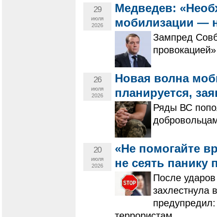
Медведев: «Необ
29
июля
мобилизации — 
2026
Зампред Совб
провокацией»
Новая волна моб
26
июля
планируется, зая
2026
Ряды ВС попо
добровольцам
«Не помогайте вр
20
июля
не сеять панику 
2026
После ударов 
захлестнула в
предупредил:
террористам.