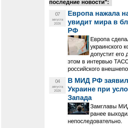
последние новости":
Европа нажала на
07
августа
увидит мира в б
2026
РФ
Европа сделал
украинского 
допустит его
этом в интервью ТАСС
российского внешнеп
В МИД РФ заявил
04
августа
Украине при усл
2026
Запада
Замглавы МИД
ранее выходи
непоследовательно.