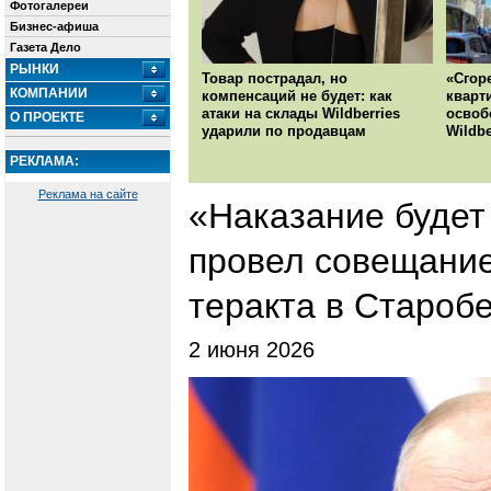
Фотогалереи
Бизнес-афиша
Газета Дело
РЫНКИ
Товар пострадал, но
«Сгор
КОМПАНИИ
компенсаций не будет: как
кварт
атаки на склады Wildberries
освоб
О ПРОЕКТЕ
ударили по продавцам
Wildbe
РЕКЛАМА:
Реклама на сайте
«Наказание будет
провел совещани
теракта в Староб
2 июня 2026