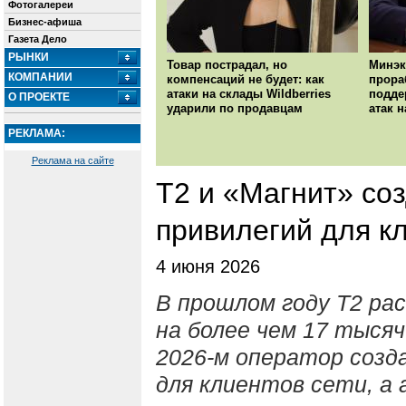
Фотогалереи
Бизнес-афиша
Газета Дело
РЫНКИ
Товар пострадал, но
Минэк
КОМПАНИИ
компенсаций не будет: как
прора
атаки на склады Wildberries
подде
О ПРОЕКТЕ
ударили по продавцам
атак н
РЕКЛАМА:
Реклама на сайте
T2 и «Магнит» со
привилегий для к
4 июня 2026
В прошлом году Т2 ра
на более чем 17 тыся
2026-м оператор созд
для клиентов сети, а