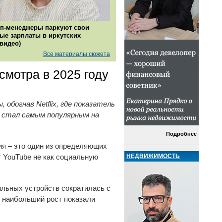
п-менеджеры паркуют свои
ые зарплаты в иркутских
(видео)
Все материалы сюжета
смотра в 2025 году
обогнав Netflix, где показатель
ix стал самым популярным на
Подробнее
я – это один из определяющих
НЕДВИЖИМОСТЬ
 YouTube не как социальную
ильных устройств сократилась с
о наибольший рост показали