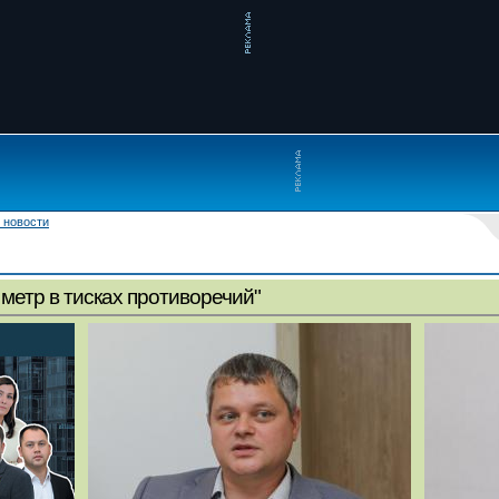
 новости
метр в тисках противоречий"