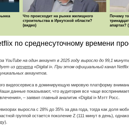
рынка
Что происходит на рынке жилищного
Почему то
строительства в Иркутской области?
тринадцат
(видео)
апартах? 
tflix по среднесуточному времени про
YouTube на один аккаунт в 2025 году выросло до 99,1 минуты, 
едует из
отчета
«Digital i». При этом официальный канал Netfl
 уникальных аккаунтов.
ого видеосервиса в доминирующую мировую платформу внимани
Наши данные показывают, что аудитория все чаще воспринимает
влечения», – заявил главный аналитик «Digital i» Мэтт Росс.
визорах выросла с 28% до 35% за два года, тогда как доля моб
астной группой остается поколение Z (111 минут в день), однак
ду).