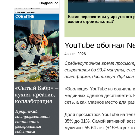
Фотогалереи
Подробнее
Бизнес-афиша
Газета Дело
СОБЫТИЕ
Какие перспективы у иркутского 
РЫНКИ
жилого строительства?
КОМПАНИИ
О ПРОЕКТЕ
YouTube обогнал Ne
4 июня 2026
Среднесуточное время просмотра 
сократился до 93,4 минуты, сл
платформе, достигнув 78,2 млн
«Эволюция YouTube из социальн
медийных сдвигов десятилетия. 
сеть, а как главное место для раз
Доля просмотров YouTube на теле
35% до 31%. Самой активной возр
мужчины 55-64 лет (+15% год к го