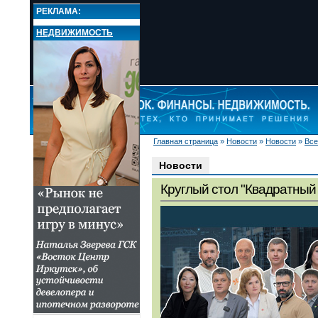
РЕКЛАМА:
НЕДВИЖИМОСТЬ
Главная страница
»
Новости
»
Новости
»
Все
НОВОСТИ
Новости
Новости
Все новости
Круглый стол "Квадратный 
Экономика
Валюта
Деньги
Страхование
Недвижимость
Ценные бумаги
Бизнес
Комментарии
Популярные финансы
Свое дело