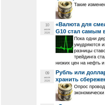
Такие измене
«Валюта для сме
10
июля
G10 стал самым 
2026
Пока одни дер
умудряются и
разницы ставо
трейдинга ст
низких цен на нефть 
Рубль или долла
09
июля
хранить сбереже
2026
Опрос провод
экономически 