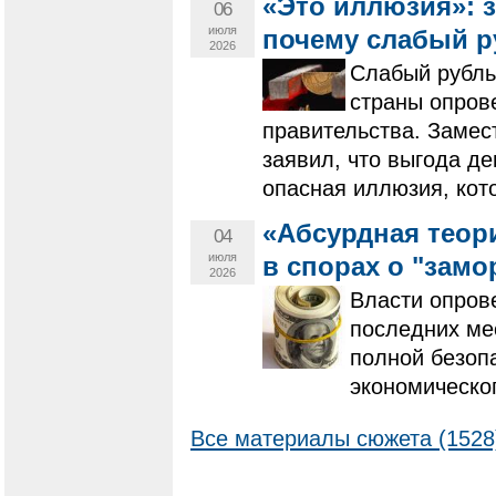
«Это иллюзия»: 
06
июля
почему слабый р
2026
Слабый рубль
страны опров
правительства. Замес
заявил, что выгода д
опасная иллюзия, кот
«Абсурдная теор
04
июля
в спорах о "замо
2026
Власти опров
последних ме
полной безоп
экономическо
Все материалы сюжета (1528