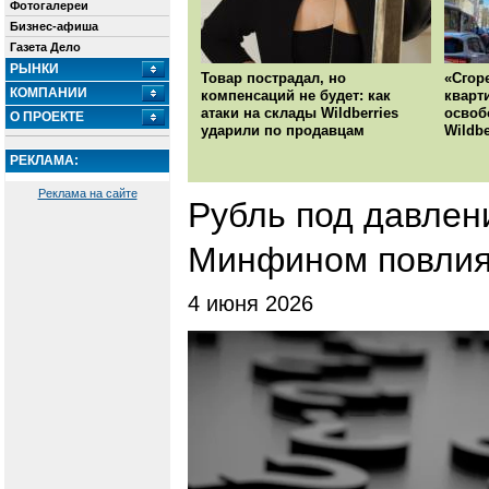
Фотогалереи
Бизнес-афиша
Газета Дело
РЫНКИ
Товар пострадал, но
«Сгор
КОМПАНИИ
компенсаций не будет: как
кварт
атаки на склады Wildberries
освоб
О ПРОЕКТЕ
ударили по продавцам
Wildbe
РЕКЛАМА:
Реклама на сайте
Рубль под давлен
Минфином повлия
4 июня 2026