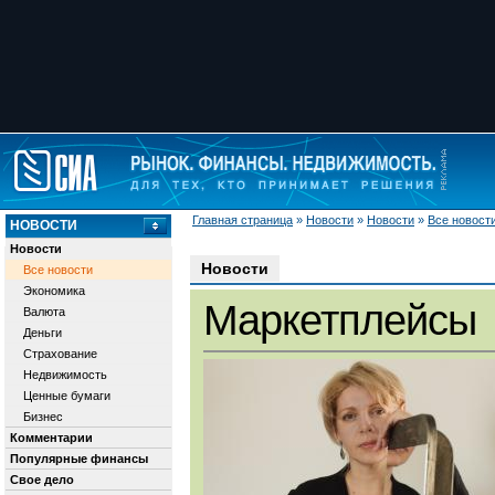
Главная страница
»
Новости
»
Новости
»
Все новост
НОВОСТИ
Новости
Новости
Все новости
Экономика
Маркетплейсы
Валюта
Деньги
Страхование
Недвижимость
Ценные бумаги
Бизнес
Комментарии
Популярные финансы
Свое дело