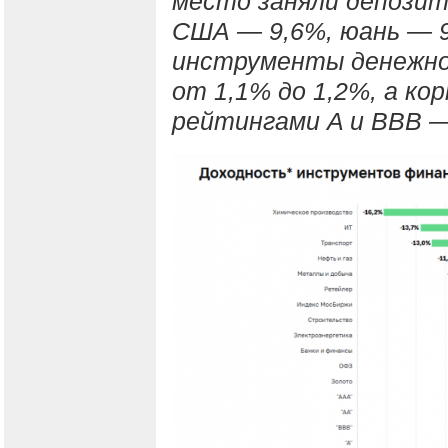
место заняли депозит
США — 9,6%, юань — 9
инструменты денежно
от 1,1% до 1,2%, а ко
рейтингами A и BBB —