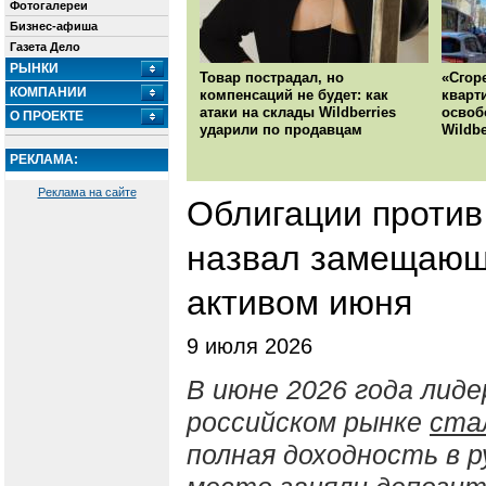
Фотогалереи
Бизнес-афиша
Газета Дело
РЫНКИ
Товар пострадал, но
«Сгор
КОМПАНИИ
компенсаций не будет: как
кварт
атаки на склады Wildberries
освоб
О ПРОЕКТЕ
ударили по продавцам
Wildbe
РЕКЛАМА:
Реклама на сайте
Облигации против
назвал замещающ
активом июня
9 июля 2026
В июне 2026 года лиде
российском рынке
ста
полная доходность в 