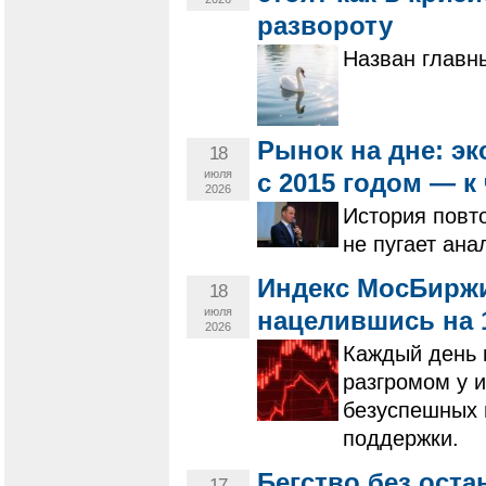
развороту
Назван главны
Рынок на дне: э
18
июля
с 2015 годом — к
2026
История повт
не пугает ана
Индекс МосБиржи
18
июля
нацелившись на 
2026
Каждый день 
разгромом у 
безуспешных 
поддержки.
Бегство без оста
17