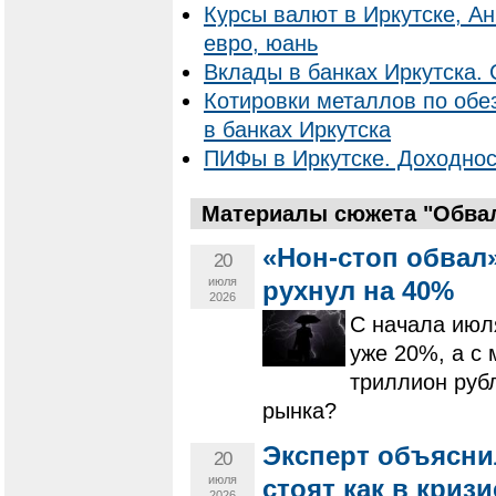
Курсы валют в Иркутске, Ан
евро, юань
Вклады в банках Иркутска. 
Котировки металлов по об
в банках Иркутска
ПИФы в Иркутске. Доходнос
Материалы сюжета "Обвал
«Нон-стоп обвал
20
июля
рухнул на 40%
2026
С начала июл
уже 20%, а с 
триллион руб
рынка?
Эксперт объясни
20
июля
стоят как в криз
2026