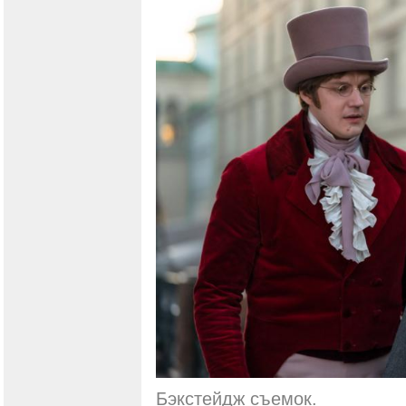
Бэкстейдж съемок.