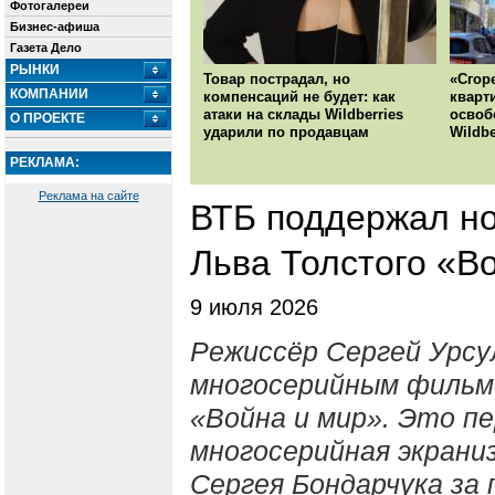
Фотогалереи
Бизнес-афиша
Газета Дело
РЫНКИ
Товар пострадал, но
«Сгор
КОМПАНИИ
компенсаций не будет: как
кварт
атаки на склады Wildberries
освоб
О ПРОЕКТЕ
ударили по продавцам
Wildbe
РЕКЛАМА:
Реклама на сайте
ВТБ поддержал н
Льва Толстого «В
9 июля 2026
Режиссёр Сергей Урсу
многосерийным фильмо
«Война и мир». Это п
многосерийная экрани
Сергея Бондарчука за 