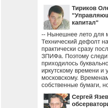
Тириков Ол
"Управляющ
капитал"
-- Нынешнее лето для м
Технический дефолт н
практически сразу пос
ЗПИФа. Поэтому следит
приходилось буквально
иркутскому времени и 
московскому. Времена
собственные бумаги, н
Сергей Язе
обсерватор