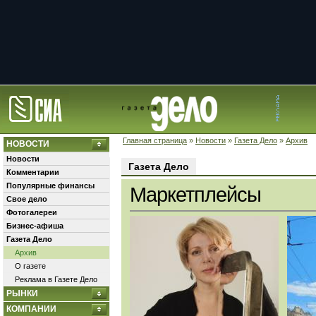
Главная страница
»
Новости
»
Газета Дело
»
Архив
НОВОСТИ
Новости
Газета Дело
Комментарии
Популярные финансы
Маркетплейсы
Свое дело
Фотогалереи
Бизнес-афиша
Газета Дело
Архив
О газете
Реклама в Газете Дело
РЫНКИ
КОМПАНИИ