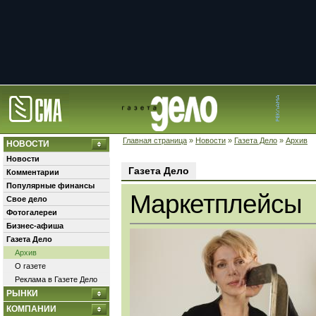
Главная страница
»
Новости
»
Газета Дело
»
Архив
НОВОСТИ
Новости
Газета Дело
Комментарии
Популярные финансы
Маркетплейсы
Свое дело
Фотогалереи
Бизнес-афиша
Газета Дело
Архив
О газете
Реклама в Газете Дело
РЫНКИ
КОМПАНИИ