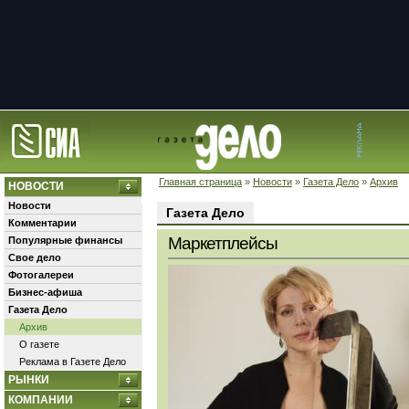
Главная страница
»
Новости
»
Газета Дело
»
Архив
НОВОСТИ
Новости
Газета Дело
Комментарии
Маркетплейсы
Популярные финансы
Свое дело
Фотогалереи
Бизнес-афиша
Газета Дело
Архив
О газете
Реклама в Газете Дело
РЫНКИ
КОМПАНИИ