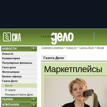
Главная страница
»
Новости
»
Газета Дело
»
Архив
НОВОСТИ
Новости
Газета Дело
Комментарии
Популярные финансы
Маркетплейсы
Свое дело
Фотогалереи
Бизнес-афиша
Газета Дело
Архив
О газете
Реклама в Газете Дело
РЫНКИ
КОМПАНИИ