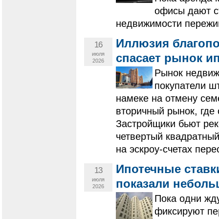
офисы дают с
недвижимости пережи
Иллюзия благопо
16
июля
спасает рынок ип
2026
Рынок недвиж
покупатели ш
намеке на отмену сем
вторичный рынок, где 
Застройщики бьют рек
четвертый квадратный
на эскроу-счетах пере
Ипотечные ставки
13
июля
показали неболь
2026
Пока одни жд
фиксируют пе