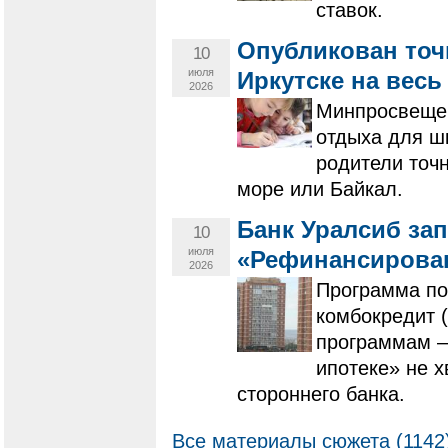
ставок.
Опубликован точ
10
июля
Иркутске на весь 
2026
Минпросвещен
отдыха для ш
родители точн
море или Байкал.
Банк Уралсиб за
10
июля
«Рефинансирован
2026
Программа по
комбокредит (
программам –
ипотеке» не х
стороннего банка.
Все материалы сюжета (1142