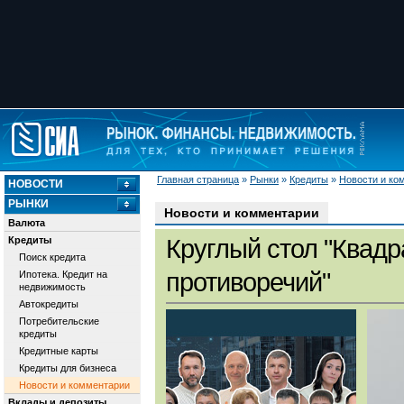
Главная страница
»
Рынки
»
Кредиты
»
Новости и ко
НОВОСТИ
РЫНКИ
Новости и комментарии
Валюта
Кредиты
Круглый стол "Квадр
Поиск кредита
противоречий"
Ипотека. Кредит на
недвижимость
Автокредиты
Потребительские
кредиты
Кредитные карты
Кредиты для бизнеса
Новости и комментарии
Вклады и депозиты