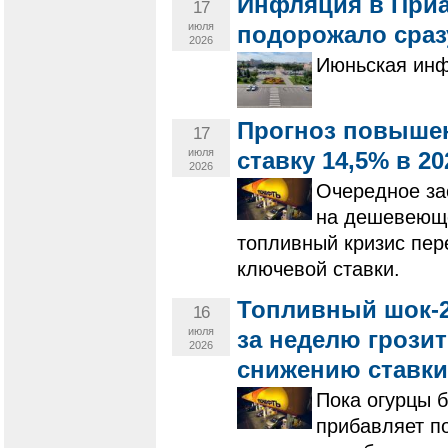
Инфляция в Приа
17
июля
подорожало сраз
2026
Июньская инф
Прогноз повышен
17
июля
ставку 14,5% в 2
2026
Очередное за
на дешевеюще
топливный кризис пер
ключевой ставки.
Топливный шок-20
16
июля
за неделю грози
2026
снижению ставки
Пока огурцы 
прибавляет п