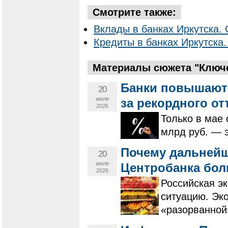
Смотрите также:
Вклады в банках Иркутска. 
Кредиты в банках Иркутска.
Материалы сюжета "Ключе
Банки повышают 
20
июля
за рекордного от
2026
Только в мае
млрд руб. — 
Почему дальней
20
июля
Центробанка бол
2026
Российская э
ситуацию. Эк
«разорванной