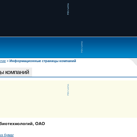
ытие
»
Информационные страницы компаний
ы компаний
биотехнологий, ОАО
х бумаг