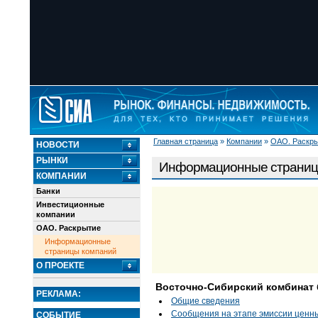
Главная страница
»
Компании
»
ОАО. Раскр
НОВОСТИ
РЫНКИ
Информационные страниц
КОМПАНИИ
Банки
Инвестиционные
компании
ОАО. Раскрытие
Информационные
страницы компаний
О ПРОЕКТЕ
Восточно-Сибирский комбинат 
РЕКЛАМА:
Общие сведения
Сообщения на этапе эмиссии ценны
СОБЫТИЕ