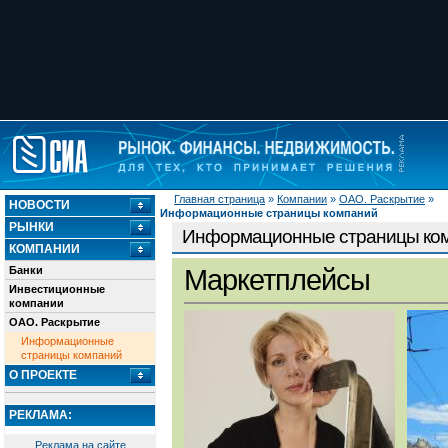
Главная страница
»
Компании
»
ОАО. Раскрытие
»
НОВОСТИ
Информационные страницы компаний
РЫНКИ
Информационные страницы ко
КОМПАНИИ
Банки
Маркетплейсы
Инвестиционные
компании
ОАО. Раскрытие
Информационные
страницы компаний
О ПРОЕКТЕ
РЕКЛАМА:
Реклама на сайте