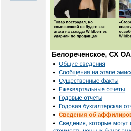
Товар пострадал, но
«Сгор
компенсаций не будет: как
кварт
атаки на склады Wildberries
освоб
ударили по продавцам
Wildbe
Белореченское, СХ О
Общие сведения
Сообщения на этапе эмис
Существенные факты
Ежеквартальные отчеты
Годовые отчеты
Годовая бухгалтерская от
Cведения об аффилиро
Сведения, которые могут 
стоимость ценных бумаг эм