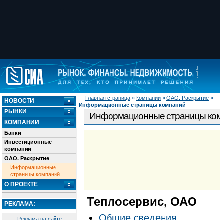
Главная страница
»
Компании
»
ОАО. Раскрытие
»
НОВОСТИ
Информационные страницы компаний
РЫНКИ
Информационные страницы ко
КОМПАНИИ
Банки
Инвестиционные
компании
ОАО. Раскрытие
Информационные
страницы компаний
О ПРОЕКТЕ
Теплосервис, ОАО
РЕКЛАМА:
Общие сведения
Реклама на сайте