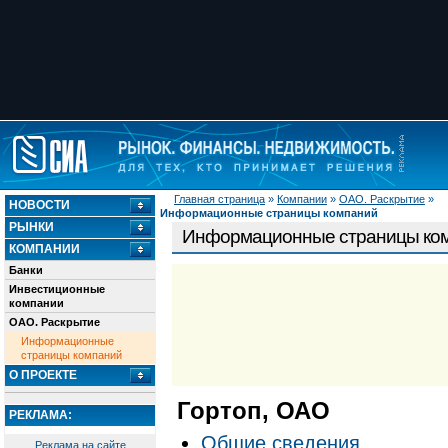
Главная страница
»
Компании
»
ОАО. Раскрытие
»
НОВОСТИ
Информационные страницы компаний
РЫНКИ
Информационные страницы ко
КОМПАНИИ
Банки
Инвестиционные
компании
ОАО. Раскрытие
Информационные
страницы компаний
О ПРОЕКТЕ
Гортоп, ОАО
РЕКЛАМА:
Общие сведения
Реклама на сайте