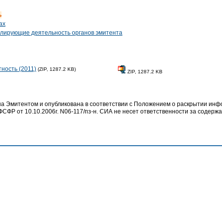
ь
ах
гулирующие деятельность органов эмитента
тность (2011)
(ZIP, 1287.2 KB)
ZIP, 1287.2 KB
 Эмитентом и опубликована в соответствии с Положением о раскрытии ин
СФР от 10.10.2006г. N06-117/пз-н. СИА не несет ответственности за содер