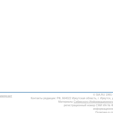
© SIA.RU 1991
Контакты редакции: РФ, 664022 Иркутская область, г. Иркутск, ул
Материалы
Сибирского Информационного
регистрационный номер СМИ ИА № ФС7
информационны
Политика в о