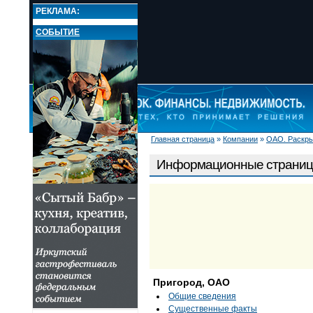
РЕКЛАМА:
СОБЫТИЕ
Главная страница
»
Компании
»
ОАО. Раскр
НОВОСТИ
РЫНКИ
Информационные страниц
КОМПАНИИ
Банки
Инвестиционные
компании
ОАО. Раскрытие
Информационные
страницы компаний
О ПРОЕКТЕ
Пригород, ОАО
Общие сведения
Существенные факты