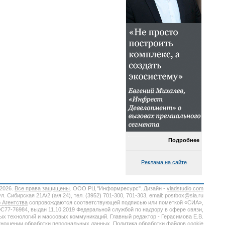
Подробнее
Реклама на сайте
-2026.
Все права защищены
. ООО РЦ "Информресурс". Дизайн -
vladstudio.com
. Сибирская 21А/2 (а/я 24), тел. (3952) 701-300, 701-303, email: postbox@sia.ru
 Агентства
сопровождаются соответствующей подписью или пометкой «СИА»,
7-76984, выдан 11.10.2019 Федеральной службой по надзору в сфере связи,
х технологий и массовых коммуникаций. Главный редактор - Герасимова Е.В.
тношении обработки персональных данных.
Политика обработки файлов cookie