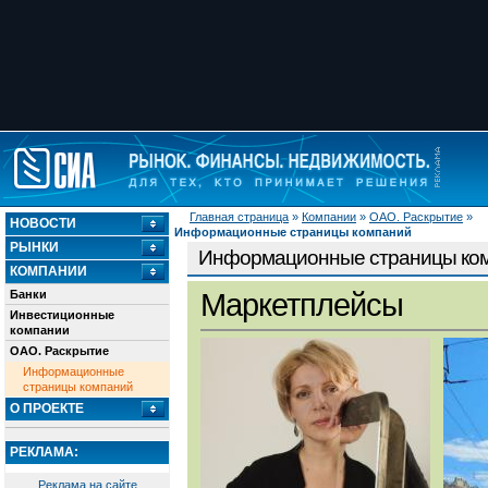
Главная страница
»
Компании
»
ОАО. Раскрытие
»
НОВОСТИ
Информационные страницы компаний
РЫНКИ
Информационные страницы ко
КОМПАНИИ
Банки
Маркетплейсы
Инвестиционные
компании
ОАО. Раскрытие
Информационные
страницы компаний
О ПРОЕКТЕ
РЕКЛАМА:
Реклама на сайте