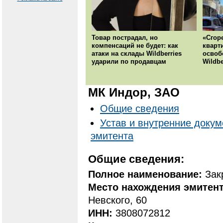
Товар пострадал, но
«Сгор
компенсаций не будет: как
кварт
атаки на склады Wildberries
освоб
ударили по продавцам
Wildbe
МК Индор, ЗАО
Общие сведения
Устав и внутренние доку
эмитента
Общие сведения:
Полное наименование:
Зак
Место нахождения эмитен
Невского, 60
ИНН:
3808072812