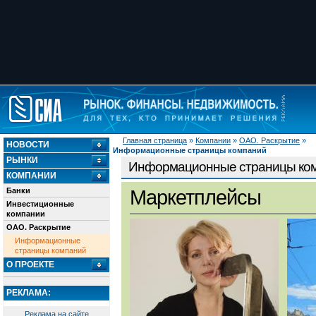
Главная страница
»
Компании
»
ОАО. Раскрытие
»
НОВОСТИ
Информационные страницы компаний
РЫНКИ
Информационные страницы ко
КОМПАНИИ
Банки
Маркетплейсы
Инвестиционные
компании
ОАО. Раскрытие
Информационные
страницы компаний
О ПРОЕКТЕ
РЕКЛАМА:
Реклама на сайте