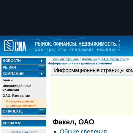
Главная страница
»
Компании
»
ОАО. Раскрытие
»
НОВОСТИ
Информационные страницы компаний
РЫНКИ
Информационные страницы ко
КОМПАНИИ
Банки
Инвестиционные
компании
ОАО. Раскрытие
Информационные
страницы компаний
О ПРОЕКТЕ
Факел, ОАО
РЕКЛАМА:
Общие сведения
Реклама на сайте