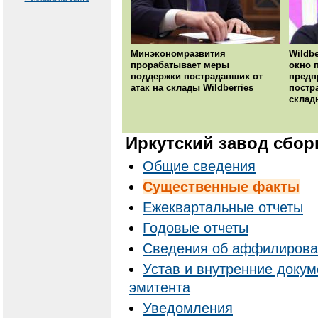
Минэкономразвития
Wildbe
прорабатывает меры
окно 
поддержки пострадавших от
предп
атак на склады Wildberries
постр
склад
Иркутский завод сбор
Общие сведения
Существенные факты
Ежеквартальные отчеты
Годовые отчеты
Cведения об аффилирова
Устав и внутренние доку
эмитента
Уведомления