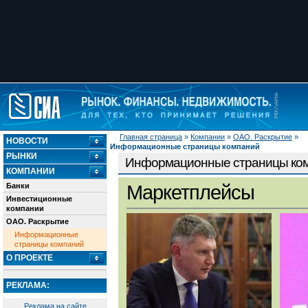
Главная страница
»
Компании
»
ОАО. Раскрытие
»
НОВОСТИ
Информационные страницы компаний
РЫНКИ
Информационные страницы ко
КОМПАНИИ
Банки
Маркетплейсы
Инвестиционные
компании
ОАО. Раскрытие
Информационные
страницы компаний
О ПРОЕКТЕ
РЕКЛАМА:
Реклама на сайте