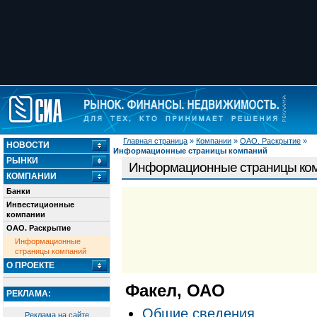
Главная страница
»
Компании
»
ОАО. Раскрытие
»
НОВОСТИ
Информационные страницы компаний
РЫНКИ
Информационные страницы ко
КОМПАНИИ
Банки
Инвестиционные
компании
ОАО. Раскрытие
Информационные
страницы компаний
О ПРОЕКТЕ
Факел, ОАО
РЕКЛАМА:
Общие сведения
Реклама на сайте