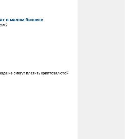
ат в малом бизнесе
кам?
огда не смогут платить криптовалютой