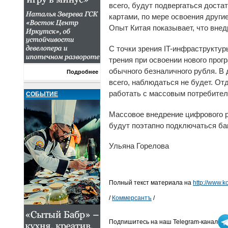
всего, будут подвергаться доста
картами, по мере освоения други
Опыт Китая показывает, что внед
С точки зрения IT-инфраструктур
трения при освоении нового прог
обычного безналичного рубля. В 
Подробнее
всего, наблюдаться не будет. От
работать с массовым потребителе
СОБЫТИЕ
Массовое внедрение цифрового р
будут поэтапно подключаться бан
Ульяна Горелова
Полный текст материала на
http://www.k
/
Коммерсантъ
/
Подпишитесь на наш Telegram-канал