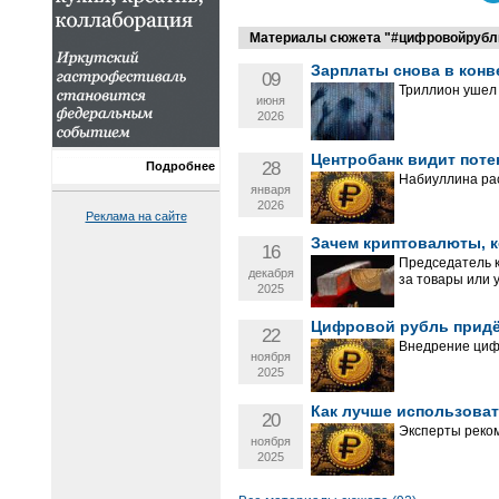
Материалы сюжета "#цифровойрубл
Зарплаты снова в конв
09
Триллион ушел 
июня
2026
Центробанк видит поте
28
Подробнее
Набиуллина рас
января
2026
Реклама на сайте
Зачем криптовалюты, 
16
Председатель к
декабря
за товары или у
2025
Цифровой рубль придёт
22
Внедрение цифр
ноября
2025
Как лучше использова
20
Эксперты реком
ноября
2025