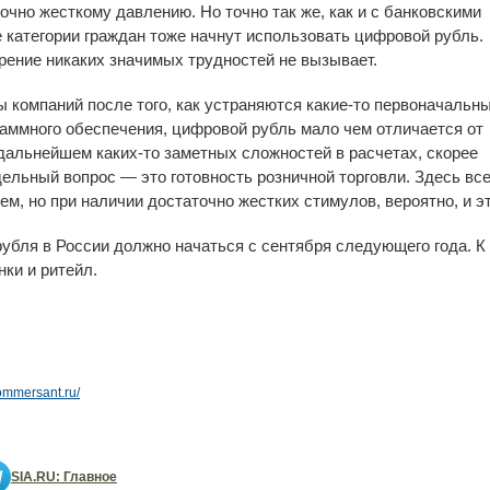
точно жесткому давлению. Но точно так же, как и с банковскими
е категории граждан тоже начнут использовать цифровой рубль.
рение никаких значимых трудностей не вызывает.
ы компаний после того, как устраняются какие-то первоначальн
раммного обеспечения, цифровой рубль мало чем отличается от
дальнейшем каких-то заметных сложностей в расчетах, скорее
дельный вопрос — это готовность розничной торговли. Здесь вс
м, но при наличии достаточно жестких стимулов, вероятно, и э
убля в России должно начаться с сентября следующего года.
ки и ритейл.
ommersant.ru/
SIA.RU: Главное