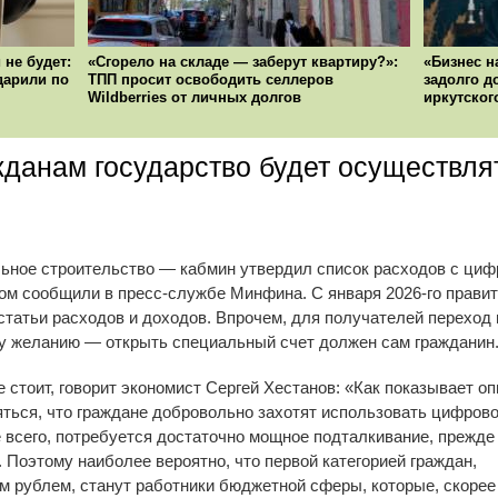
 не будет:
«Сгорело на складе — заберут квартиру?»:
«Бизнес н
ударили по
ТПП просит освободить селлеров
задолго д
Wildberries от личных долгов
иркутског
жданам государство будет осуществля
ьное строительство — кабмин утвердил список расходов с циф
том сообщили в пресс-службе Минфина. С января 2026-го прави
татьи расходов и доходов. Впрочем, для получателей переход 
у желанию — открыть специальный счет должен сам гражданин
 стоит, говорит экономист Сергей Хестанов: «Как показывает о
яться, что граждане добровольно захотят использовать цифров
ее всего, потребуется достаточно мощное подталкивание, прежде
. Поэтому наиболее вероятно, что первой категорией граждан,
м рублем, станут работники бюджетной сферы, которые, скорее