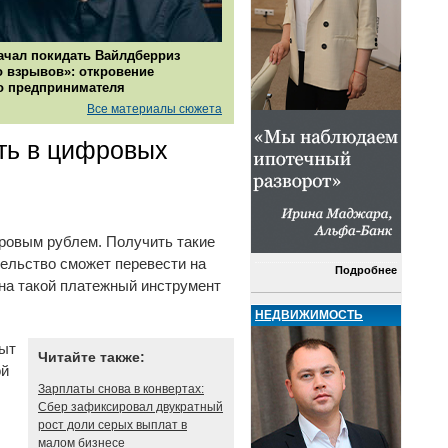
ачал покидать Вайлдберриз
о взрывов»: откровение
о предпринимателя
Все материалы сюжета
ть в цифровых
ровым рублем. Получить такие
тельство сможет перевести на
Подробнее
на такой платежный инструмент
.
НЕДВИЖИМОСТЬ
пыт
Читайте также:
ой
Зарплаты снова в конвертах:
Сбер зафиксировал двукратный
рост доли серых выплат в
малом бизнесе