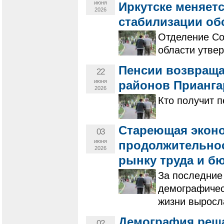
июня
Иркутске меняет
2026
стабилизации об
Отделение Со
области утве
Пенсии возвраща
22
июня
районов Прианга
2026
Кто получит 
Стареющая эконо
03
июня
продолжительнос
2026
рынку труда и б
За последние
демографичес
жизни выросла
Демография решае
02