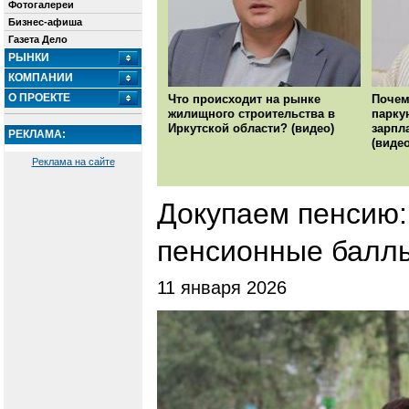
Фотогалереи
Бизнес-афиша
Газета Дело
РЫНКИ
КОМПАНИИ
О ПРОЕКТЕ
Что происходит на рынке
Почем
жилищного строительства в
парку
Иркутской области? (видео)
зарпл
РЕКЛАМА:
(видео
Реклама на сайте
Докупаем пенсию:
пенсионные баллы
11 января 2026