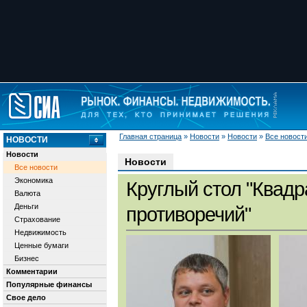
Главная страница
»
Новости
»
Новости
»
Все новост
НОВОСТИ
Новости
Новости
Все новости
Экономика
Круглый стол "Квадр
Валюта
Деньги
противоречий"
Страхование
Недвижимость
Ценные бумаги
Бизнес
Комментарии
Популярные финансы
Свое дело