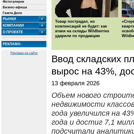
Фотогалереи
Бизнес-афиша
Газета Дело
РЫНКИ
Товар пострадал, но
«Сгор
КОМПАНИИ
компенсаций не будет: как
кварт
атаки на склады Wildberries
освоб
О ПРОЕКТЕ
ударили по продавцам
Wildbe
РЕКЛАМА:
Реклама на сайте
Ввод складских п
вырос на 43%, дос
13 февраля 2026
Объем нового строит
недвижимости классов 
года увеличился на 4
года и достиг 7,1 ми
подсчитали аналитики