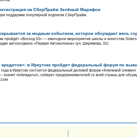
ентов.
 регистрация на СберПрайм Зелёный Марафон
 при поддержке популярной подписки СберПрайм.
 скрывается за модным событием, которое обсуждает весь го
ске пройдёт «Восход 03» — ежегодное мероприятие школы и агентства Sisters
адке автохолдинга «Первая Автоколонна» (ул. Ширямова, 32).
и кредитов»: в Иркутске пройдет федеральный форум по выжи
 года в Иркутске состоится федеральный деловой форум «Ключевой элемент
— значит побеждать!», соберет предпринимателей со всей страны для обсужд
ссом.