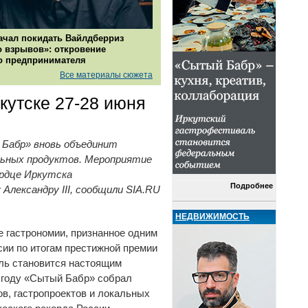
ачал покидать Вайлдберриз
о взрывов»: откровение
о предпринимателя
Все материалы сюжета
кутске 27-28 июня
Бабр» вновь объединит
льных продуктов. Мероприятие
ердце Иркутска
Подробнее
Александру III, сообщили SIA.RU
НЕДВИЖИМОСТЬ
 гастрономии, признанное одним
ии по итогам престижной премии
аль становится настоящим
5 году «Сытый Бабр» собрал
ов, гастропроектов и локальных