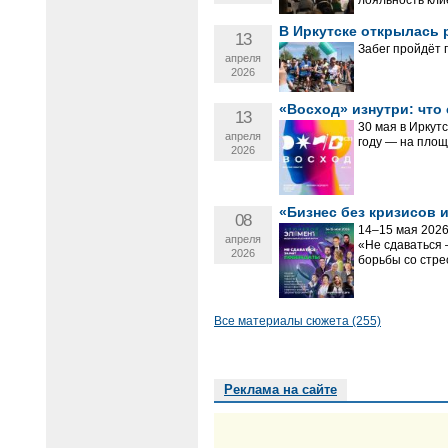
лояльность кли
В Иркутске открылась
13
Забег пройдёт
апреля
2026
«Восход» изнутри: что
13
30 мая в Иркут
апреля
году — на площ
2026
«Бизнес без кризисов 
08
14–15 мая 2026
апреля
«Не сдаваться 
2026
борьбы со стре
Все материалы сюжета (255)
Реклама на сайте