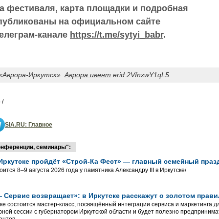
 фестиваля, карта площадки и подробная
публикованы на официальном сайте
телеграм-канале
https://t.me/sytyi_babr
.
«Аврора-Иркутск».
Аврора ивент
erid:2VfnxwY1qL5
 /
SIA.RU: Главное
онференции, семинары":
в Иркутске пройдёт «Строй-Ка Фест» — главный семейный праз
ится 8–9 августа 2026 года у памятника Александру III в Иркутске/
 Сервис возвращает»: в Иркутске расскажут о золотом прави
ске состоится мастер-класс, посвящённый интеграции сервиса и маркетинга 
рной сессии с губернатором Иркутской области и будет полезно предприним