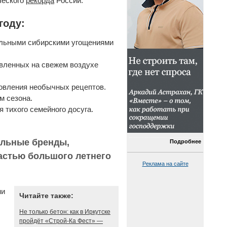
ческого
рекорда
России.
году:
льными сибирскими угощениями
овленных на свежем воздухе
овления необычных рецептов.
м сезона.
 тихого семейного досуга.
альные бренды,
Подробнее
частью большого летнего
Реклама на сайте
ми
Читайте также:
Не только бетон: как в Иркутске
пройдёт «Строй-Ка Фест» —