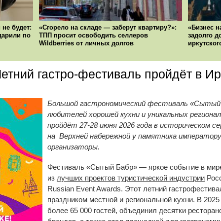
 не будет:
«Сгорело на складе — заберут квартиру?»:
«Бизнес н
ударили по
ТПП просит освободить селлеров
задолго д
Wildberries от личных долгов
иркутског
етний гастро-фестиваль пройдёт в Ир
Большой гастрономический фестиваль «Сытый 
любителей хорошей кухни и уникальных региона
пройдёт 27-28 июня 2026 года в историческом с
на Верхней набережной у памятника императору 
организаторы.
Фестиваль «Сытый Бабр» — яркое событие в мире
из
лучших проектов туристической индустрии
Росс
Russian Event Awards. Этот летний гастрофестив
праздником местной и региональной кухни. В 202
более 65 000 гостей, объединил десятки ресторан