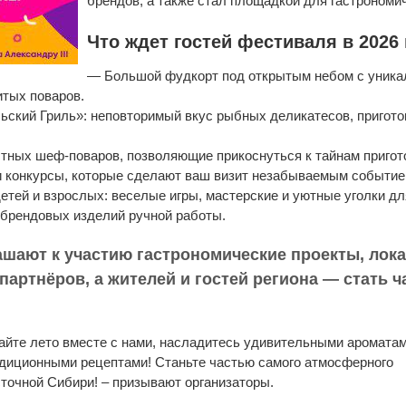
брендов, а также стал площадкой для гастрономи
Что ждет гостей фестиваля в 2026 
— Большой фудкорт под открытым небом с уника
тых поваров.
ский Гриль»: неповторимый вкус рыбных деликатесов, пригот
тных шеф-поваров, позволяющие прикоснуться к тайнам пригот
конкурсы, которые сделают ваш визит незабываемым событие
ей и взрослых: веселые игры, мастерские и уютные уголки для
брендовых изделий ручной работы.
шают к участию гастрономические проекты, лок
партнёров, а жителей и гостей региона — стать 
чайте лето вместе с нами, насладитесь удивительными аромата
диционными рецептами! Станьте частью самого атмосферного
сточной Сибири! – призывают организаторы.