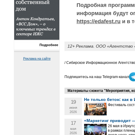
Подробная программа
информация будут о
https://edafest.ru
и в 
Подробнее
12+ Реклама. ООО «Агентство 
Реклама на сайте
/ Сибирское Информационное Агентство
Подпишитесь на наш Telegram-канал
Материалы сюжета "Мероприятия, к
Не только бетон: как 
19
Фестиваль состо
июня
2026
«Маркетинг приводит —
17
26 мая в Иркут
мая
в рамках плена
2026