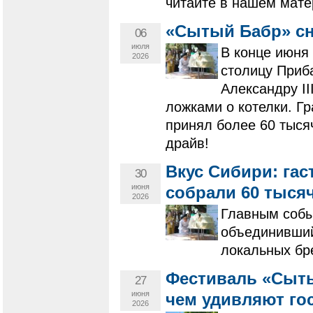
читайте в нашем мате
«Сытый Бабр» сн
06
июля
В конце июня
2026
столицу Приб
Александру I
ложками о котелки. Г
принял более 60 тыся
драйв!
Вкус Сибири: гас
30
июня
собрали 60 тысяч
2026
Главным собы
объединивший
локальных бре
Фестиваль «Сыты
27
июня
чем удивляют го
2026