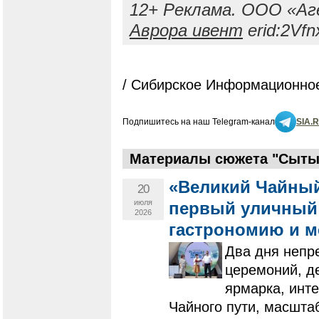
12+ Реклама. ООО «Аг
Аврора ивент
erid:2Vf
/ Сибирское Информационное
Подпишитесь на наш Telegram-канал
SIA.
Материалы сюжета "Сытый
«Великий Чайный 
20
июля
первый уличный 
2026
гастрономию и м
Два дня непр
церемоний, де
ярмарка, инте
Чайного пути, масшта