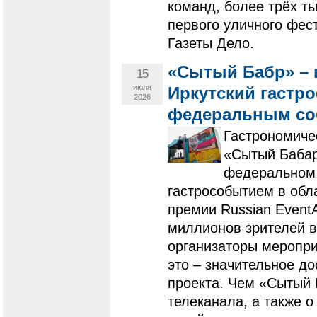
команд, более трёх т
первого уличного фес
Газеты Дело.
«Сытый Бабр» – к
15
июля
Иркутский гастр
2026
федеральным с
Гастрономиче
«Сытый Бабар
федеральном 
гастрособытием в обл
премии Russian EventA
миллионов зрителей в
организаторы меропри
это – значительное д
проекта. Чем «Сытый
телеканала, а также о