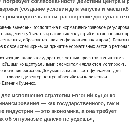
и потребует согласованности действий центра и
ержки (создание условий для запуска и масшта
производительности, расширение доступа к техно
овень вынесены госполитика и нормативно-правовое регулиров
ровождение субъектов креативных индустрий и региональных ор
ественная, образовательная, информационная и проч.). Регион
в к своей специфике, за принятие нормативных актов о регион
онизации планов государства, частных проектов и инициатив
ажнейшими концептуальными элементами являются мегапроекты,
овлечения регионов. Документ закладывает фундамент для
,— говорит директор центра «Российская кластерная
Евгений Куценко.
для исполнения стратегии Евгений Куценко
нансирования — как государственного, так и
е индустрии — это экономика, а она требует
х об энтузиазме далеко не уедешь»,