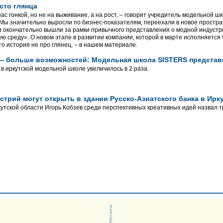
сто глянца
ас гонкой, но не на выживание, а на рост, – говорит учредитель модельной шк
 Мы значительно выросли по бизнес-показателям, переехали в новое простра
и окончательно вышли за рамки привычного представления о модной индуст
ю среду». О новом этапе в развитии компании, которой в марте исполняется 
то история не про глянец, – в нашем материале.
— больше возможностей: Модельная школа SISTERS представи
 в иркутской модельной школе увеличилось в 2 раза.
стрий могут открыть в здании Русско-Азиатского банка в Ирк
утской области Игорь Кобзев среди перспективных креативных идей назвал т