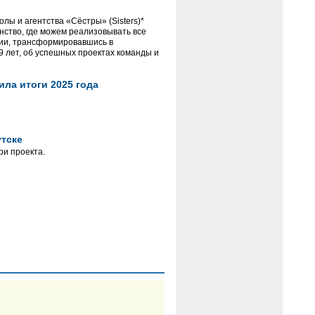
олы и агентства «Сёстры» (Sisters)*
нство, где можем реализовывать все
рии, трансформировавшись в
9 лет, об успешных проектах команды и
ла итоги 2025 года
утске
ри проекта.