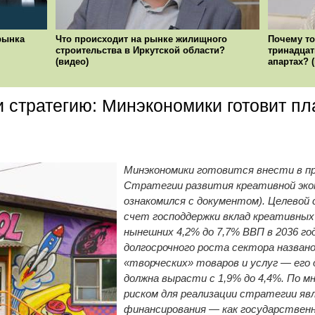
рынка
Что происходит на рынке жилищного
Почему то
строительства в Иркутской области?
тринадцат
(видео)
апартах? 
 стратегию: Минэкономики готовит пл
Минэкономики готовится внести в п
Стратегии развития креативной эконо
ознакомился с документом). Целевой 
счет господдержки вклад креативных
нынешних 4,2% до 7,7% ВВП в 2036 го
долгосрочного роста сектора назван
«творческих» товаров и услуг — его
должна вырасти с 1,9% до 4,4%. По м
риском для реализации стратегии я
финансирования — как государственн