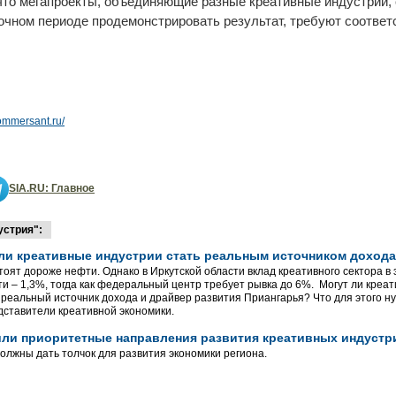
, что мегапроекты, объединяющие разные креативные индустрии
рочном периоде продемонстрировать результат, требуют соотве
ommersant.ru/
SIA.RU: Главное
устрия":
 ли креативные индустрии стать реальным источником дохода
тоят дороже нефти. Однако в Иркутской области вклад креативного сектора в
и – 1,3%, тогда как федеральный центр требует рывка до 6%. Могут ли креа
 реальный источник дохода и драйвер развития Приангарья? Что для этого 
дставители креативной экономики.
или приоритетные направления развития креативных индустр
должны дать толчок для развития экономики региона.