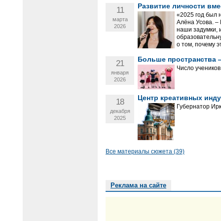
Развитие личности вме
11
«2025 год был н
марта
Алёна Усова. –
2026
наши задумки, 
образовательну
о том, почему э
Больше пространства 
21
Число учеников
января
2026
Центр креативных инду
18
Губернатор Ирк
декабря
2025
Все материалы сюжета (39)
Реклама на сайте