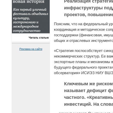
Реализация стратеги
инфраструктуры подд
проектов, повышение 
Поясним, что на федеральный ур
координация и методическое соп
господдержки (финансовая, имущ
Читать статью
общих и отраслевых инструменто
Реклама на сайте
«Стратегия поспособствует синхр
некоммерческих структур. Ее в
экспортные планы и механизмы в
будущего федерального проекта»
обсерватория» ИСИЭЗ НИУ ВШЭ 
Ключевым же риском 
называет дефицит фи
частного. «Креативны
инвестиций. На слова