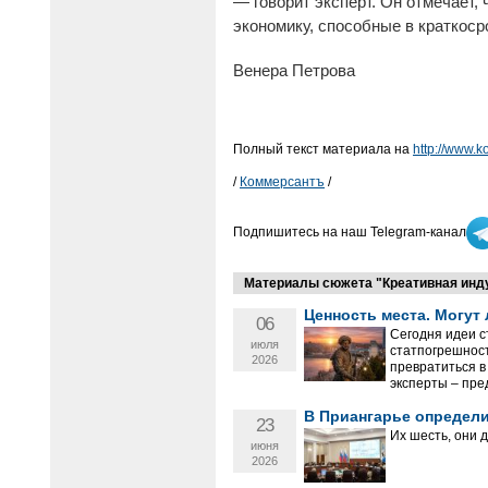
— говорит эксперт. Он отмечает
экономику, способные в краткос
Венера Петрова
Полный текст материала на
http://www.k
/
Коммерсантъ
/
Подпишитесь на наш Telegram-канал
Материалы сюжета "Креативная инд
Ценность места. Могут
06
Сегодня идеи с
июля
статпогрешност
2026
превратиться в
эксперты – пре
В Приангарье определ
23
Их шесть, они 
июня
2026