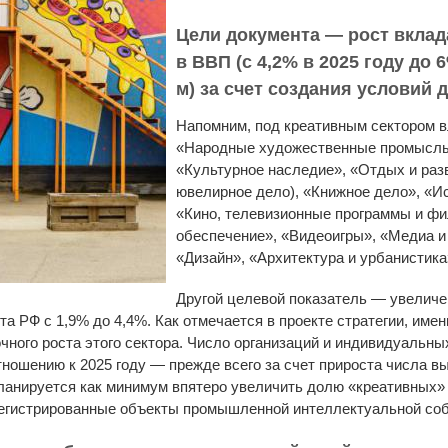
Цели документа — рост вклад
в ВВП (с 4,2% в 2025 году до 6
м) за счет создания условий 
Напомним, под креативным сектором в
«Народные художественные промыслы 
«Культурное наследие», «Отдых и раз
ювелирное дело), «Книжное дело», «И
«Кино, телевизионные программы и ф
обеспечение», «Видеоигры», «Медиа и
«Дизайн», «Архитектура и урбанистика
Другой целевой показатель — увеличе
а РФ с 1,9% до 4,4%. Как отмечается в проекте стратегии, имен
ного роста этого сектора. Число организаций и индивидуальны
тношению к 2025 году — прежде всего за счет прироста числа 
 планируется как минимум впятеро увеличить долю «креативных
егистрированные объекты промышленной интеллектуальной соб