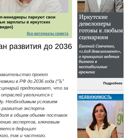
п-менеджеры паркуют свои
ые зарплаты в иркутских
(видео)
Все материалы сюжета
ан развития до 2036
равительство проект
мики в РФ до 2036 года (“Ъ”
Подробнее
сценарий предполагает, что за
 отраслей увеличится с
НЕДВИЖИМОСТЬ
ду. Необходимым условием
о развитие экспорта
 доля в общем объеме поставок
нению экспертов, ключевым
вляется дефицит
ого, так и частного.