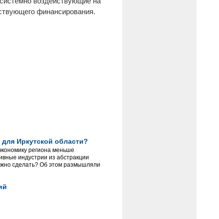
, системно воздействующие на
тствующего финансирования.
 для Иркутской области?
 экономику региона меньше
тивные индустрии из абстракции
нужно сделать? Об этом размышляли
ий