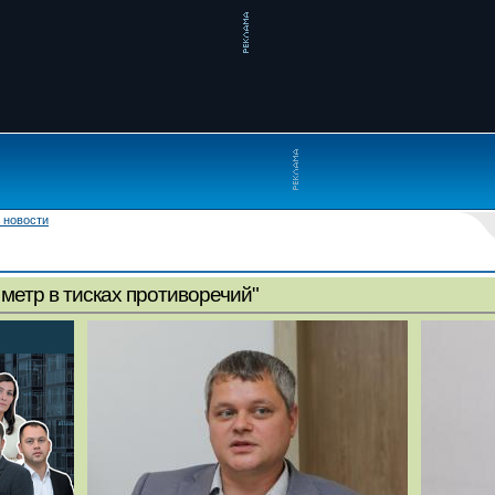
 новости
метр в тисках противоречий"