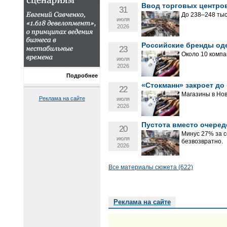
Ввод торговых центров
31
До 238–248 тыс.
июля
2026
Российские бренды од
23
Около 10 компа
июля
2026
Подробнее
«Стокманн» закроет до 
22
Магазины в Нов
Реклама на сайте
июля
2026
Пустота вместо очеред
20
Минус 27% за 
июля
безвозвратно.
2026
Все материалы сюжета (622)
Реклама на сайте