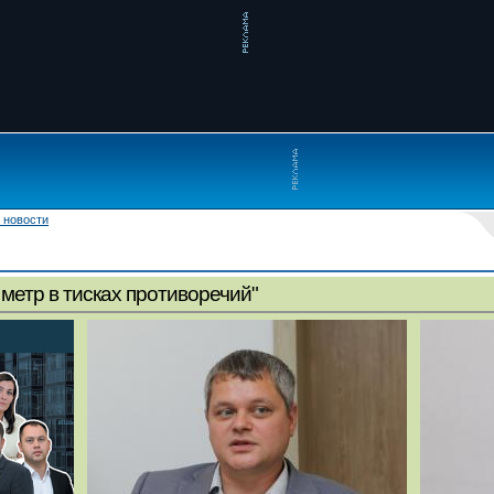
 новости
метр в тисках противоречий"