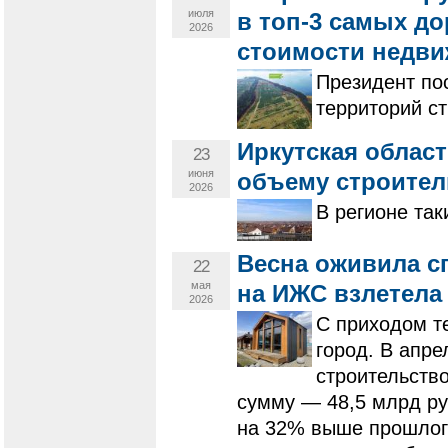
июля
в топ-3 самых д
2026
стоимости недв
Президент по
территорий с
Иркутская област
23
июня
объему строител
2026
В регионе так
Весна оживила с
22
мая
на ИЖС взлетела
2026
С приходом т
город. В апре
строительств
сумму — 48,5 млрд ру
на 32% выше прошлого