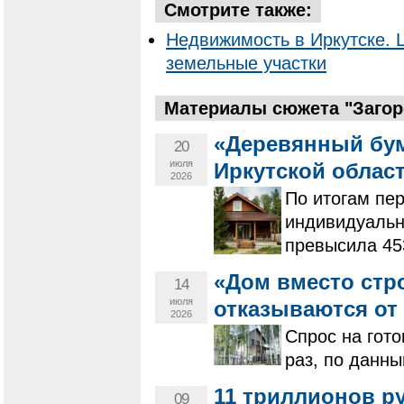
Смотрите также:
Недвижимость в Иркутске. 
земельные участки
Материалы сюжета "Загор
«Деревянный бум
20
июля
Иркутской област
2026
По итогам пер
индивидуальн
превысила 453
«Дом вместо стр
14
июля
отказываются от 
2026
Спрос на гото
раз, по данн
11 триллионов р
09