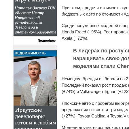
При этом, средняя стоимость ку
бюджетных авто по стоимости «до
Среди популярных моделей в перв
Honda Freed (+95%). Рост продаж 
Axela (+72%).
Подробнее
В лидерах по росту 
НЕДВИЖИМОСТЬ
наращивать свою дол
моделями стали Chery 
Немецкие бренды выбирали на 21%
Последний показал рост продаж н
(+74%) и Volkswagen Tiguan (+123
Японские авто с пробегом выбир
предложения остаются три модели 
(+27%), Toyota Caldina и Toyota V
Модели других европейских стра