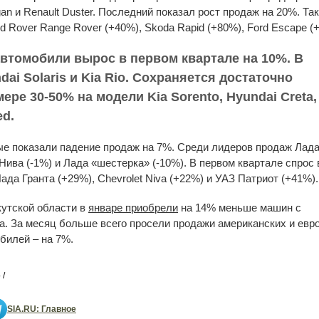
gan и Renault Duster. Последний показал рост продаж на 20%. Та
d Rover Range Rover (+40%), Skoda Rapid (+80%), Ford Escape (
автомобили вырос в первом квартале на 10%. В
ai Solaris и Kia Rio. Сохраняется достаточно
ере 30-50% на модели Kia Sorento, Hyundai Creta,
ed.
е показали падение продаж на 7%. Среди лидеров продаж Лад
 Нива (-1%) и Лада «шестерка» (-10%). В первом квартале спрос 
ада Гранта (+29%), Chevrolet Niva (+22%) и УАЗ Патриот (+41%).
утской области в
январе приобрели
на 14% меньше машин с
да. За месяц больше всего просели продажи американских и евро
билей – на 7%.
 /
SIA.RU: Главное