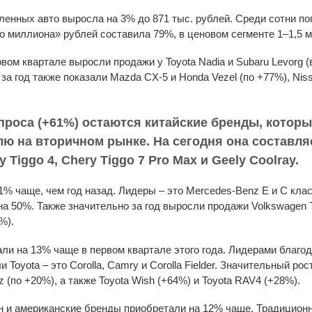
пленных авто выросла на 3% до 871 тыс. рублей. Среди сотни 
 миллиона» рублей составила 79%, в ценовом сегменте 1–1,5 м
ом квартале выросли продажи у Toyota Nadia и Subaru Levorg (в
за год также показали Mazda CX-5 и Honda Vezel (по +77%), Nis
спроса (+61%) остаются китайские бренды, котор
ю на вторичном рынке. На сегодня она составл
Tiggo 4, Chery Tiggo 7 Pro Max и Geely Coolray.
 чаще, чем год назад. Лидеры – это Mercedes-Benz E и С класс
а 50%. Также значительно за год выросли продажи Volkswagen 
%).
али на 13% чаще в первом квартале этого года. Лидерами благ
Toyota – это Corolla, Camry и Corolla Fielder. Значительный рос
itz (по +20%), а также Toyota Wish (+64%) и Toyota RAV4 (+28%).
н и американские бренды приобретали на 12% чаще. Традицион