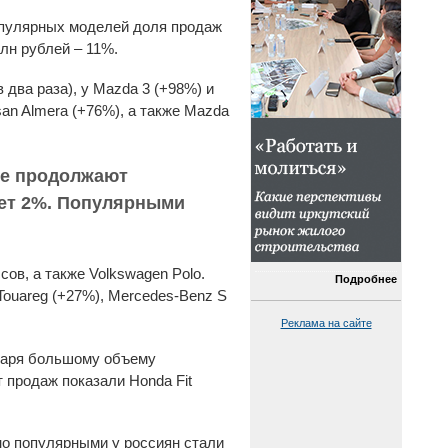
популярных моделей доля продаж
лн рублей – 11%.
 два раза), у Mazda 3 (+98%) и
san Almera (+76%), а также Mazda
ые продолжают
яет 2%. Популярными
ов, а также Volkswagen Polo.
Подробнее
Touareg (+27%), Mercedes-Benz S
Реклама на сайте
одаря большому объему
т продаж показали Honda Fit
но популярными у россиян стали