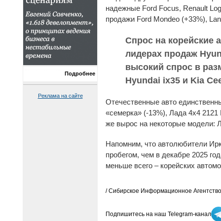
надежные Ford Focus, Renault Lo
продажи Ford Mondeo (+33%), Lan
Спрос на корейские 
лидерах продаж Hyund
высокий спрос в разм
Подробнее
Hyundai ix35 и Kia Ce
Реклама на сайте
Отечественные авто единственны
«семерка» (-13%), Лада 4x4 2121
же вырос на некоторые модели: Л
Напомним, что автолюбители Ирк
пробегом, чем в декабре 2025 го
меньше всего – корейских автомо
/ Сибирское Информационное Агентство
Подпишитесь на наш Telegram-канал