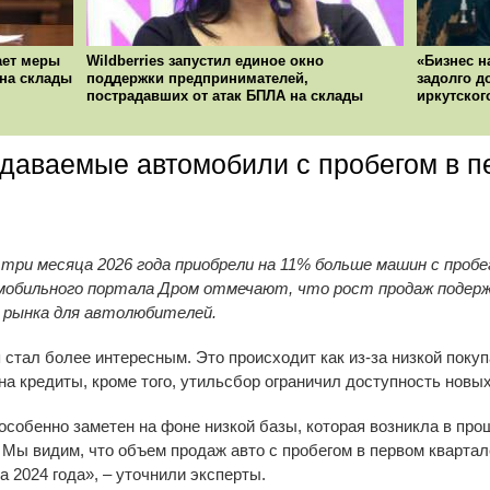
ает меры
Wildberries запустил единое окно
«Бизнес н
 на склады
поддержки предпринимателей,
задолго д
пострадавших от атак БПЛА на склады
иркутског
даваемые автомобили с пробегом в п
три месяца 2026 года приобрели на 11% больше машин с пробег
омобильного портала Дром отмечают, что рост продаж поде
 рынка для автолюбителей.
стал более интересным. Это происходит как из-за низкой покуп
на кредиты, кроме того, утильсбор ограничил доступность новы
особенно заметен на фоне низкой базы, которая возникла в прош
 Мы видим, что объем продаж авто с пробегом в первом квартал
а 2024 года», – уточнили эксперты.