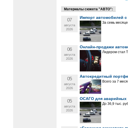
Материалы сюжета "АВТО":
Импорт автомобилей с 
07
За семь месяце
августа
2026
Онлайн-продажи автомо
06
Лидером стал Т
августа
2026
Автокредитный портфе
05
Всего за 7 мес
августа
2026
ОСАГО для аварийных 
05
До 36,9 тыс. ру
августа
2026
«Гаражная амнистия» п