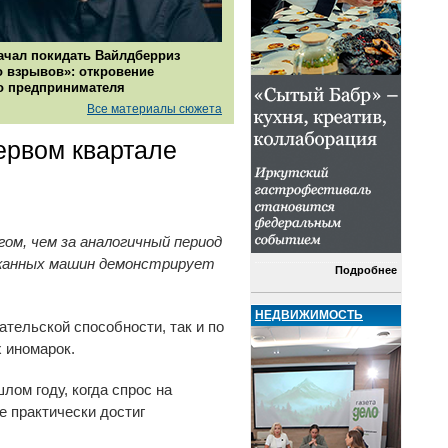
ачал покидать Вайлдберриз
о взрывов»: откровение
о предпринимателя
Все материалы сюжета
ервом квартале
ом, чем за аналогичный период
ржанных машин демонстрирует
Подробнее
НЕДВИЖИМОСТЬ
ательской способности, так и по
х иномарок.
лом году, когда спрос на
е практически достиг